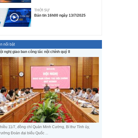
THỜI SỰ
Bản tin 16h00 ngày 13/7/2025
in nổi bật
ội nghị giao ban công tác nội chính quý II
hiều 11/7, đồng chí Quản Minh Cường, Bí thư Tỉnh ủy,
rưởng Đoàn đại biểu Quốc ...