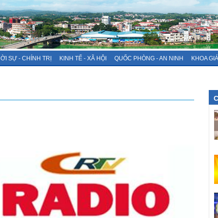
ỜI SỰ - CHÍNH TRỊ
KINH TẾ - XÃ HỘI
QUỐC PHÒNG - AN NINH
KHOA GI
C