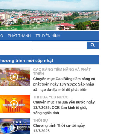
ÁO
PHÁT THANH
TRUYỀN HÌNH
hương trình mới cập nhật
CAO BẰNG TIỀM NĂNG VÀ PHÁT
TRIỂN
Chuyên mục Cao Bằng tiềm năng và
phát triển ngày 13/7/2025: Sáp nhập
xã - tạo dư địa mới để phát triển
THI ĐUA YÊU NƯỚC
Chuyên mục Thi đua yêu nước ngày
13/7/2025: CCB làm kinh tế giỏi,
sống nghĩa tình
THỜI SỰ
Chương trình Thời sự tối ngày
13/7/2025