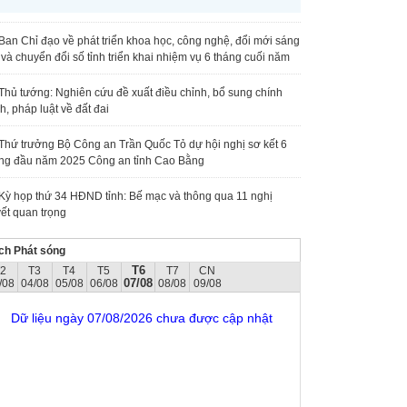
Ban Chỉ đạo về phát triển khoa học, công nghệ, đổi mới sáng
 và chuyển đổi số tỉnh triển khai nhiệm vụ 6 tháng cuối năm
Thủ tướng: Nghiên cứu đề xuất điều chỉnh, bổ sung chính
h, pháp luật về đất đai
Thứ trưởng Bộ Công an Trần Quốc Tỏ dự hội nghị sơ kết 6
ng đầu năm 2025 Công an tỉnh Cao Bằng
Kỳ họp thứ 34 HĐND tỉnh: Bế mạc và thông qua 11 nghị
ết quan trọng
ch Phát sóng
T6
T2
T3
T4
T5
T7
CN
07/08
/08
04/08
05/08
06/08
08/08
09/08
Dữ liệu ngày 07/08/2026 chưa được cập nhật