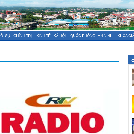
ỜI SỰ - CHÍNH TRỊ
KINH TẾ - XÃ HỘI
QUỐC PHÒNG - AN NINH
KHOA GI
C