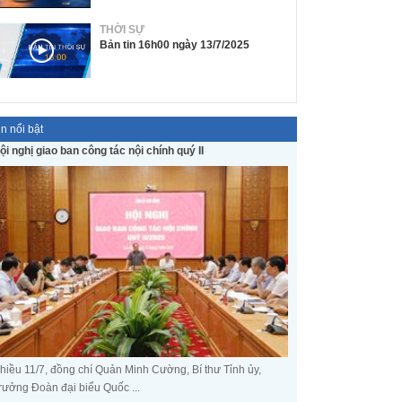
THỜI SỰ
Bản tin 16h00 ngày 13/7/2025
in nổi bật
ội nghị giao ban công tác nội chính quý II
hiều 11/7, đồng chí Quản Minh Cường, Bí thư Tỉnh ủy,
rưởng Đoàn đại biểu Quốc ...