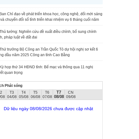
Ban Chỉ đạo về phát triển khoa học, công nghệ, đổi mới sáng
 và chuyển đổi số tỉnh triển khai nhiệm vụ 6 tháng cuối năm
Thủ tướng: Nghiên cứu đề xuất điều chỉnh, bổ sung chính
h, pháp luật về đất đai
Thứ trưởng Bộ Công an Trần Quốc Tỏ dự hội nghị sơ kết 6
ng đầu năm 2025 Công an tỉnh Cao Bằng
Kỳ họp thứ 34 HĐND tỉnh: Bế mạc và thông qua 11 nghị
ết quan trọng
ch Phát sóng
T7
T2
T3
T4
T5
T6
CN
08/08
/08
04/08
05/08
06/08
07/08
09/08
Dữ liệu ngày 08/08/2026 chưa được cập nhật