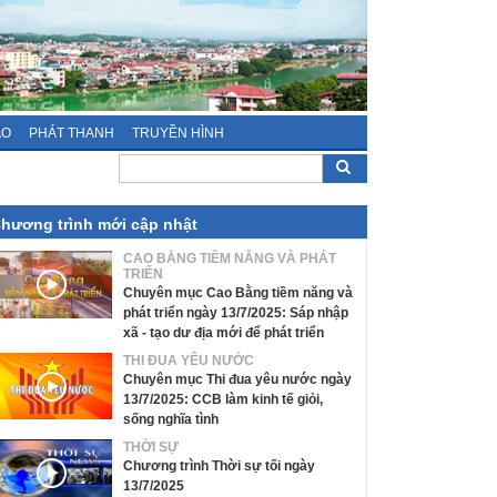
ÁO
PHÁT THANH
TRUYỀN HÌNH
hương trình mới cập nhật
CAO BẰNG TIỀM NĂNG VÀ PHÁT
TRIỂN
Chuyên mục Cao Bằng tiềm năng và
phát triển ngày 13/7/2025: Sáp nhập
xã - tạo dư địa mới để phát triển
THI ĐUA YÊU NƯỚC
Chuyên mục Thi đua yêu nước ngày
13/7/2025: CCB làm kinh tế giỏi,
sống nghĩa tình
THỜI SỰ
Chương trình Thời sự tối ngày
13/7/2025