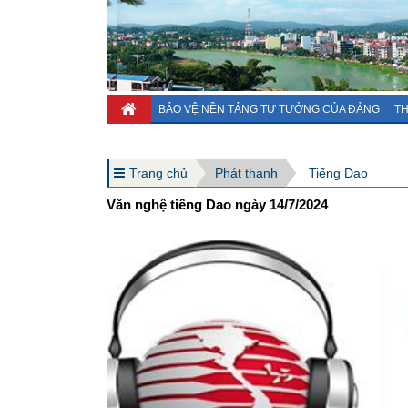
BẢO VỆ NỀN TẢNG TƯ TƯỞNG CỦA ĐẢNG
TH
Trang chủ
Phát thanh
Tiếng Dao
Văn nghệ tiếng Dao ngày 14/7/2024