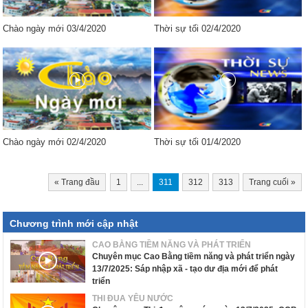
Chào ngày mới 03/4/2020
Thời sự tối 02/4/2020
Chào ngày mới 02/4/2020
Thời sự tối 01/4/2020
«
Trang đầu
1
...
311
312
313
Trang cuối
»
Chương trình mới cập nhật
CAO BẰNG TIỀM NĂNG VÀ PHÁT TRIỂN
Chuyên mục Cao Bằng tiềm năng và phát triển ngày
13/7/2025: Sáp nhập xã - tạo dư địa mới để phát
triển
THI ĐUA YÊU NƯỚC