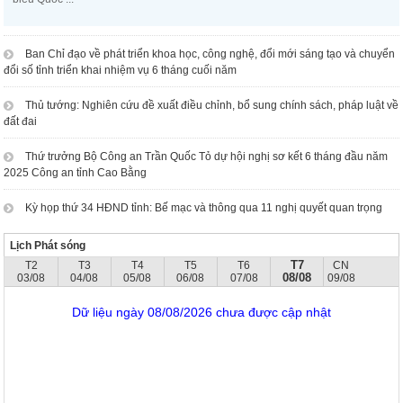
Ban Chỉ đạo về phát triển khoa học, công nghệ, đổi mới sáng tạo và chuyển
đổi số tỉnh triển khai nhiệm vụ 6 tháng cuối năm
Thủ tướng: Nghiên cứu đề xuất điều chỉnh, bổ sung chính sách, pháp luật về
đất đai
Thứ trưởng Bộ Công an Trần Quốc Tỏ dự hội nghị sơ kết 6 tháng đầu năm
2025 Công an tỉnh Cao Bằng
Kỳ họp thứ 34 HĐND tỉnh: Bế mạc và thông qua 11 nghị quyết quan trọng
Lịch Phát sóng
T7
T2
T3
T4
T5
T6
CN
08/08
03/08
04/08
05/08
06/08
07/08
09/08
Dữ liệu ngày 08/08/2026 chưa được cập nhật