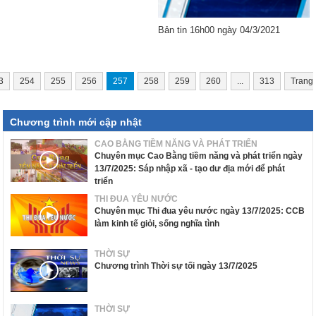
Bản tin 16h00 ngày 04/3/2021
3
254
255
256
257
258
259
260
...
313
Trang
Chương trình mới cập nhật
CAO BẰNG TIỀM NĂNG VÀ PHÁT TRIỂN
Chuyên mục Cao Bằng tiềm năng và phát triển ngày
13/7/2025: Sáp nhập xã - tạo dư địa mới để phát
triển
THI ĐUA YÊU NƯỚC
Chuyên mục Thi đua yêu nước ngày 13/7/2025: CCB
làm kinh tế giỏi, sống nghĩa tình
THỜI SỰ
Chương trình Thời sự tối ngày 13/7/2025
THỜI SỰ