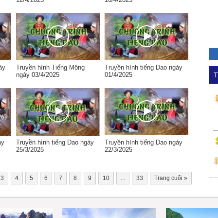
ày
Truyền hình Tiếng Mông
Truyền hình tiếng Dao ngày
ngày 03/4/2025
01/4/2025
T
ày
Truyền hình tiếng Dao ngày
Truyền hình tiếng Dao ngày
25/3/2025
22/3/2025
3
4
5
6
7
8
9
10
...
33
Trang cuối
»