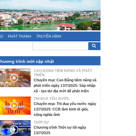
ÁO
PHÁT THANH
TRUYỀN HÌNH
hương trình mới cập nhật
CAO BẰNG TIỀM NĂNG VÀ PHÁT
TRIỂN
Chuyên mục Cao Bằng tiềm năng và
phát triển ngày 13/7/2025: Sáp nhập
xã - tạo dư địa mới để phát triển
THI ĐUA YÊU NƯỚC
Chuyên mục Thi đua yêu nước ngày
13/7/2025: CCB làm kinh tế giỏi,
sống nghĩa tình
THỜI SỰ
Chương trình Thời sự tối ngày
13/7/2025