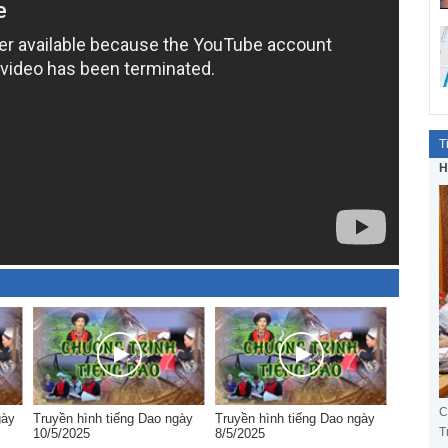
T
H
C
gày
Truyền hình tiếng Dao ngày
Truyền hình tiếng Dao ngày
T
10/5/2025
8/5/2025