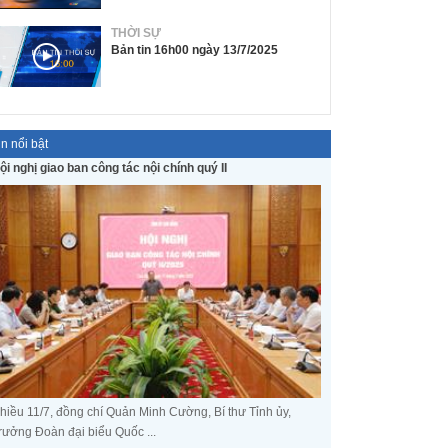
THỜI SỰ
Bản tin 16h00 ngày 13/7/2025
in nổi bật
ội nghị giao ban công tác nội chính quý II
hiều 11/7, đồng chí Quản Minh Cường, Bí thư Tỉnh ủy,
rưởng Đoàn đại biểu Quốc ...