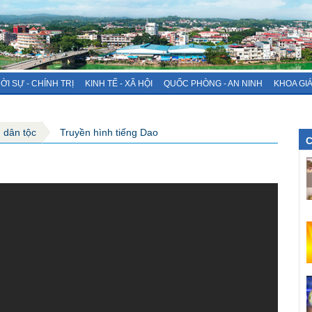
ỜI SỰ - CHÍNH TRỊ
KINH TẾ - XÃ HỘI
QUỐC PHÒNG - AN NINH
KHOA GI
g dân tộc
Truyền hình tiếng Dao
C