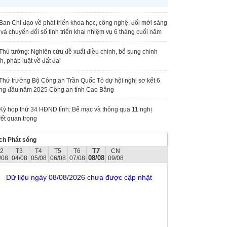
Ban Chỉ đạo về phát triển khoa học, công nghệ, đổi mới sáng
 và chuyển đổi số tỉnh triển khai nhiệm vụ 6 tháng cuối năm
Thủ tướng: Nghiên cứu đề xuất điều chỉnh, bổ sung chính
h, pháp luật về đất đai
Thứ trưởng Bộ Công an Trần Quốc Tỏ dự hội nghị sơ kết 6
ng đầu năm 2025 Công an tỉnh Cao Bằng
Kỳ họp thứ 34 HĐND tỉnh: Bế mạc và thông qua 11 nghị
ết quan trọng
ch Phát sóng
T7
T2
T3
T4
T5
T6
CN
08/08
/08
04/08
05/08
06/08
07/08
09/08
Dữ liệu ngày 08/08/2026 chưa được cập nhật