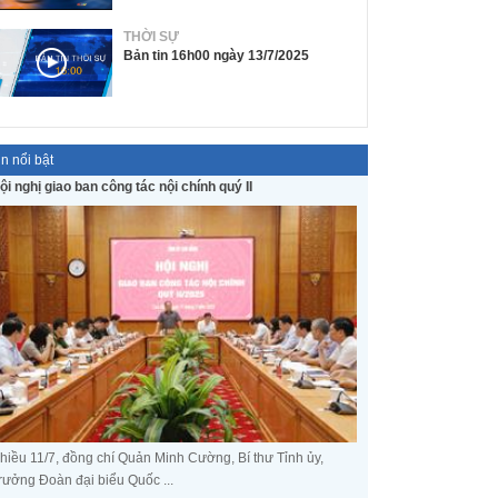
THỜI SỰ
Bản tin 16h00 ngày 13/7/2025
in nổi bật
ội nghị giao ban công tác nội chính quý II
hiều 11/7, đồng chí Quản Minh Cường, Bí thư Tỉnh ủy,
rưởng Đoàn đại biểu Quốc ...