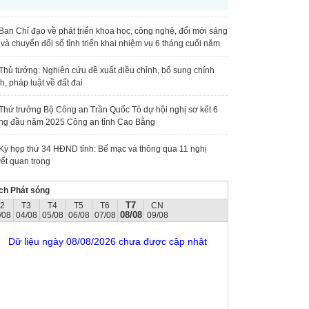
Ban Chỉ đạo về phát triển khoa học, công nghệ, đổi mới sáng
 và chuyển đổi số tỉnh triển khai nhiệm vụ 6 tháng cuối năm
Thủ tướng: Nghiên cứu đề xuất điều chỉnh, bổ sung chính
h, pháp luật về đất đai
Thứ trưởng Bộ Công an Trần Quốc Tỏ dự hội nghị sơ kết 6
ng đầu năm 2025 Công an tỉnh Cao Bằng
Kỳ họp thứ 34 HĐND tỉnh: Bế mạc và thông qua 11 nghị
ết quan trọng
ch Phát sóng
T7
T2
T3
T4
T5
T6
CN
08/08
/08
04/08
05/08
06/08
07/08
09/08
Dữ liệu ngày 08/08/2026 chưa được cập nhật