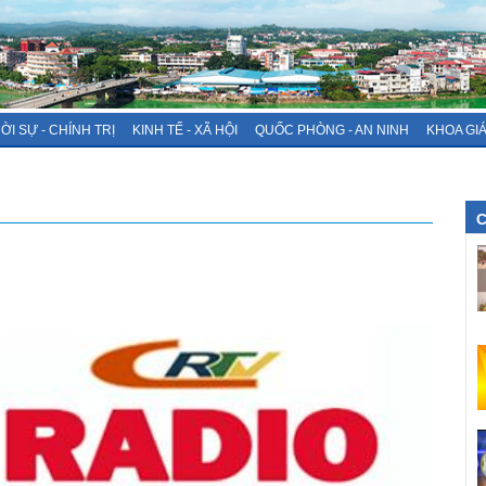
ỜI SỰ - CHÍNH TRỊ
KINH TẾ - XÃ HỘI
QUỐC PHÒNG - AN NINH
KHOA GI
C