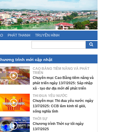
ÁO
PHÁT THANH
TRUYỀN HÌNH
hương trình mới cập nhật
CAO BẰNG TIỀM NĂNG VÀ PHÁT
TRIỂN
Chuyên mục Cao Bằng tiềm năng và
phát triển ngày 13/7/2025: Sáp nhập
xã - tạo dư địa mới để phát triển
THI ĐUA YÊU NƯỚC
Chuyên mục Thi đua yêu nước ngày
13/7/2025: CCB làm kinh tế giỏi,
sống nghĩa tình
THỜI SỰ
Chương trình Thời sự tối ngày
13/7/2025