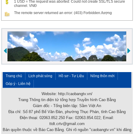
1 USD = The request was aborted: Could not create SSL/TLS secure
channel. VNĐ
The remote server returned an error: (403) Forbidden./lượng
Trang chủ
Lịch phát sóng
Hồ sơ - Tư Liệu
Nông thôn mới
Góp ý - Liên hệ
Website: http://caobangtv.vn/
Trang Thông tin điện tử tổng hợp Truyền hình Cao Bằng
Giám đốc - Tổng biên tập: Sầm Việt An
Địa chỉ: Số 87 phố Bế Văn Đàn, phường Thục Phán, tỉnh Cao Bằng
Điện thoại: 02063.852.250 Fax: 02063.854.022; Email:
ttdt.crtv@gmail.com
Bản quyền thuộc về Báo Cao Bằng. Ghi rõ nguồn "caobangtv.vn" khi đăng