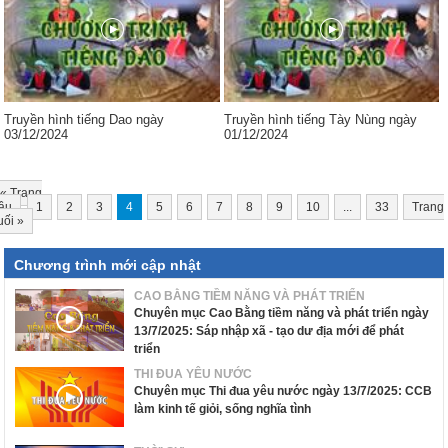
Truyền hình tiếng Dao ngày
Truyền hình tiếng Tày Nùng ngày
03/12/2024
01/12/2024
«
Trang
ầu
1
2
3
4
5
6
7
8
9
10
...
33
Trang
uối
»
Chương trình mới cập nhật
CAO BẰNG TIỀM NĂNG VÀ PHÁT TRIỂN
Chuyên mục Cao Bằng tiềm năng và phát triển ngày
13/7/2025: Sáp nhập xã - tạo dư địa mới để phát
triển
THI ĐUA YÊU NƯỚC
Chuyên mục Thi đua yêu nước ngày 13/7/2025: CCB
làm kinh tế giỏi, sống nghĩa tình