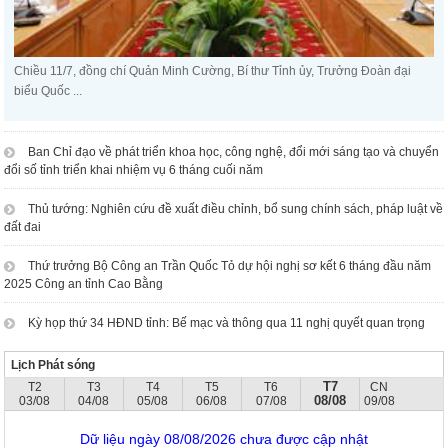
Chiều 11/7, đồng chí Quản Minh Cường, Bí thư Tỉnh ủy, Trưởng Đoàn đại
biểu Quốc ...
Ban Chỉ đạo về phát triển khoa học, công nghệ, đổi mới sáng tạo và chuyển
đổi số tỉnh triển khai nhiệm vụ 6 tháng cuối năm
Thủ tướng: Nghiên cứu đề xuất điều chỉnh, bổ sung chính sách, pháp luật về
đất đai
Thứ trưởng Bộ Công an Trần Quốc Tỏ dự hội nghị sơ kết 6 tháng đầu năm
2025 Công an tỉnh Cao Bằng
Kỳ họp thứ 34 HĐND tỉnh: Bế mạc và thông qua 11 nghị quyết quan trọng
Lịch Phát sóng
T7
T2
T3
T4
T5
T6
CN
08/08
03/08
04/08
05/08
06/08
07/08
09/08
Dữ liệu ngày 08/08/2026 chưa được cập nhật