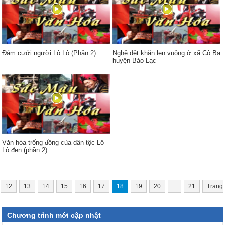
Đám cưới người Lô Lô (Phần 2)
Nghề dệt khăn len vuông ở xã Cô Ba
huyện Bảo Lạc
Văn hóa trống đồng của dân tộc Lô
Lô đen (phần 2)
12
13
14
15
16
17
18
19
20
...
21
Trang
Chương trình mới cập nhật