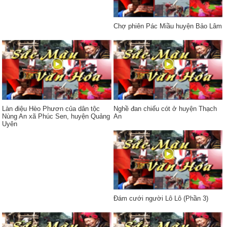
Chợ phiên Pác Miầu huyện Bảo Lâm
Làn điệu Hèo Phươn của dân tộc
Nghề đan chiếu cót ở huyện Thạch
Nùng An xã Phúc Sen, huyện Quảng
An
Uyên
Đám cưới người Lô Lô (Phần 3)