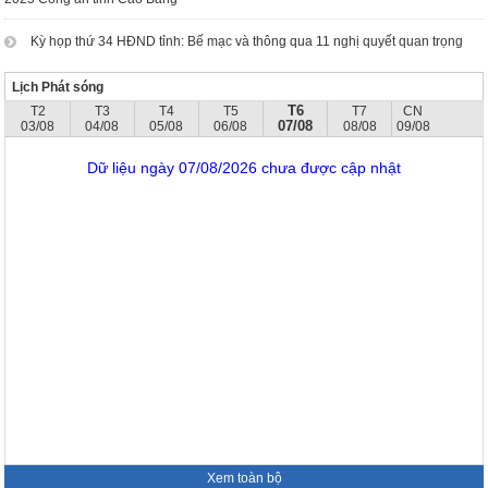
Kỳ họp thứ 34 HĐND tỉnh: Bế mạc và thông qua 11 nghị quyết quan trọng
Lịch Phát sóng
T6
T2
T3
T4
T5
T7
CN
07/08
03/08
04/08
05/08
06/08
08/08
09/08
Dữ liệu ngày 07/08/2026 chưa được cập nhật
Xem toàn bộ