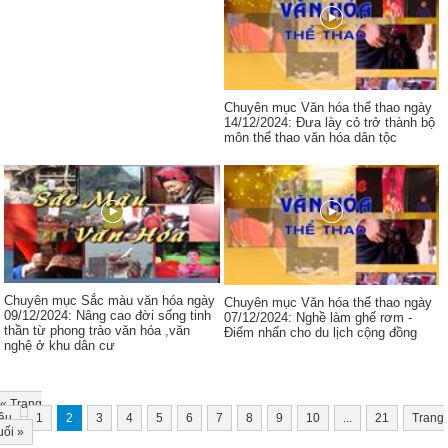
Chuyên mục Văn hóa thể thao ngày
14/12/2024: Đưa lày cỏ trở thành bộ
môn thể thao văn hóa dân tộc
Chuyên mục Sắc màu văn hóa ngày
Chuyên mục Văn hóa thể thao ngày
09/12/2024: Nâng cao đời sống tinh
07/12/2024: Nghề làm ghế rơm -
thần từ phong trào văn hóa ,văn
Điểm nhấn cho du lịch cộng đồng
nghệ ở khu dân cư
«
Trang
ầu
1
2
3
4
5
6
7
8
9
10
...
21
Trang
uối
»