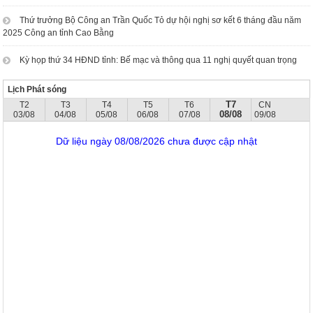
Thứ trưởng Bộ Công an Trần Quốc Tỏ dự hội nghị sơ kết 6 tháng đầu năm
2025 Công an tỉnh Cao Bằng
Kỳ họp thứ 34 HĐND tỉnh: Bế mạc và thông qua 11 nghị quyết quan trọng
Lịch Phát sóng
T7
T2
T3
T4
T5
T6
CN
08/08
03/08
04/08
05/08
06/08
07/08
09/08
Dữ liệu ngày 08/08/2026 chưa được cập nhật