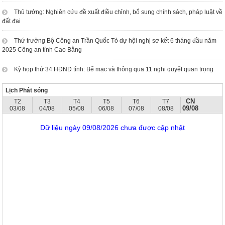
Thủ tướng: Nghiên cứu đề xuất điều chỉnh, bổ sung chính sách, pháp luật về
đất đai
Thứ trưởng Bộ Công an Trần Quốc Tỏ dự hội nghị sơ kết 6 tháng đầu năm
2025 Công an tỉnh Cao Bằng
Kỳ họp thứ 34 HĐND tỉnh: Bế mạc và thông qua 11 nghị quyết quan trọng
Lịch Phát sóng
CN
T2
T3
T4
T5
T6
T7
09/08
03/08
04/08
05/08
06/08
07/08
08/08
Dữ liệu ngày 09/08/2026 chưa được cập nhật