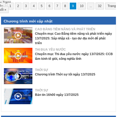
«
Trang
ầu
1
2
3
4
5
6
7
8
9
10
...
32
Trang
uối
»
Chương trình mới cập nhật
CAO BẰNG TIỀM NĂNG VÀ PHÁT TRIỂN
Chuyên mục Cao Bằng tiềm năng và phát triển ngày
13/7/2025: Sáp nhập xã - tạo dư địa mới để phát
triển
THI ĐUA YÊU NƯỚC
Chuyên mục Thi đua yêu nước ngày 13/7/2025: CCB
làm kinh tế giỏi, sống nghĩa tình
THỜI SỰ
Chương trình Thời sự tối ngày 13/7/2025
THỜI SỰ
Bản tin 16h00 ngày 13/7/2025