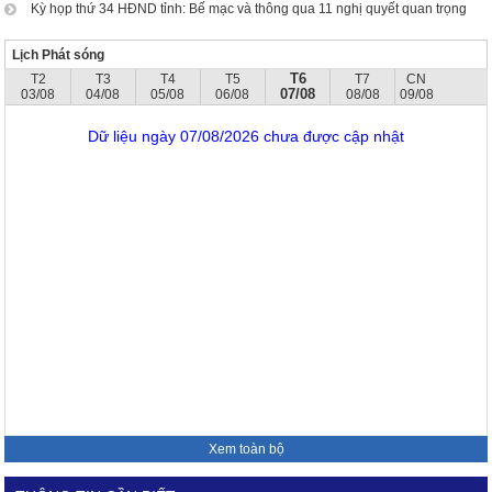
Kỳ họp thứ 34 HĐND tỉnh: Bế mạc và thông qua 11 nghị quyết quan trọng
Lịch Phát sóng
T6
T2
T3
T4
T5
T7
CN
07/08
03/08
04/08
05/08
06/08
08/08
09/08
Dữ liệu ngày 07/08/2026 chưa được cập nhật
Xem toàn bộ