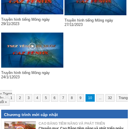
Truyền hình tiếng Mông ngày
Truyền hình tiếng Mông ngày
29/11/2023
27/11/2023
Truyền hình tiếng Mông ngày
24/1/12023
«
Trang
ầu
1
2
3
4
5
6
7
8
9
10
...
32
Trang
uối
»
Chương trình mới cập nhật
CAO BẰNG TIỀM NĂNG VÀ PHÁT TRIỂN
Chuyên mục Cao Bằng tiềm năng và phát triển ngày