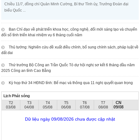
Chiều 11/7, đồng chí Quản Minh Cường, Bí thư Tỉnh ủy, Trưởng Đoàn đại
biểu Quốc ...
Ban Chỉ đạo về phát triển khoa học, công nghệ, đổi mới sáng tạo và chuyển
đổi số tỉnh triển khai nhiệm vụ 6 tháng cuối năm
Thủ tướng: Nghiên cứu đề xuất điều chỉnh, bổ sung chính sách, pháp luật về
đất đai
Thứ trưởng Bộ Công an Trần Quốc Tỏ dự hội nghị sơ kết 6 tháng đầu năm
2025 Công an tỉnh Cao Bằng
Kỳ họp thứ 34 HĐND tỉnh: Bế mạc và thông qua 11 nghị quyết quan trọng
Lịch Phát sóng
CN
T2
T3
T4
T5
T6
T7
09/08
03/08
04/08
05/08
06/08
07/08
08/08
Dữ liệu ngày 09/08/2026 chưa được cập nhật