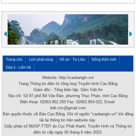
Trang chủ
Lịch phát sóng
Hồ sơ - Tư Liệu
Nông thôn mới
Góp ý - Liên hệ
Website: http://caobangtv.vn/
Trang Thông tin điện tử tổng hợp Truyền hình Cao Bằng
Giám đốc - Tổng biên tập: Sầm Việt An
Địa chỉ: Số 87 phố Bế Văn Đàn, phường Thục Phán, tỉnh Cao Bằng
Điện thoại: 02063.852.250 Fax: 02063.854.022; Email:
ttdt.crtv@gmail.com
Bản quyền thuộc về Báo Cao Bằng. Ghi rõ nguồn "caobangtv.vn" khi đăng
tải lại thông tin trên website này.
Giấy phép số 86/GP-TTĐT do Cục Phát thanh, Truyền hình và Thông tin
điện tử cấp ngày 05 tháng 6 năm 2023.