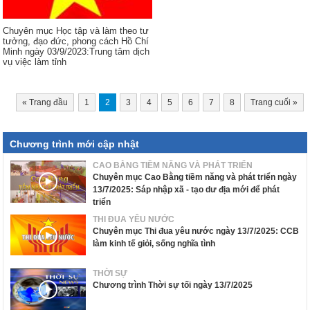
Chuyên mục Học tập và làm theo tư
tưởng, đạo đức, phong cách Hồ Chí
Minh ngày 03/9/2023:Trung tâm dịch
vụ việc làm tỉnh
«
Trang đầu
1
2
3
4
5
6
7
8
Trang cuối
»
Chương trình mới cập nhật
CAO BẰNG TIỀM NĂNG VÀ PHÁT TRIỂN
Chuyên mục Cao Bằng tiềm năng và phát triển ngày
13/7/2025: Sáp nhập xã - tạo dư địa mới để phát
triển
THI ĐUA YÊU NƯỚC
Chuyên mục Thi đua yêu nước ngày 13/7/2025: CCB
làm kinh tế giỏi, sống nghĩa tình
THỜI SỰ
Chương trình Thời sự tối ngày 13/7/2025