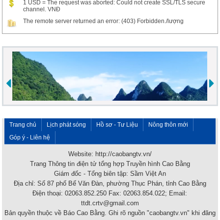
1 USD = The request was aborted: Could not create SSL/TLS secure
channel. VNĐ
The remote server returned an error: (403) Forbidden./lượng
Trang chủ
Lịch phát sóng
Hồ sơ - Tư Liệu
Nông thôn mới
Góp ý - Liên hệ
Website: http://caobangtv.vn/
Trang Thông tin điện tử tổng hợp Truyền hình Cao Bằng
Giám đốc - Tổng biên tập: Sầm Việt An
Địa chỉ: Số 87 phố Bế Văn Đàn, phường Thục Phán, tỉnh Cao Bằng
Điện thoại: 02063.852.250 Fax: 02063.854.022; Email:
ttdt.crtv@gmail.com
Bản quyền thuộc về Báo Cao Bằng. Ghi rõ nguồn "caobangtv.vn" khi đăng