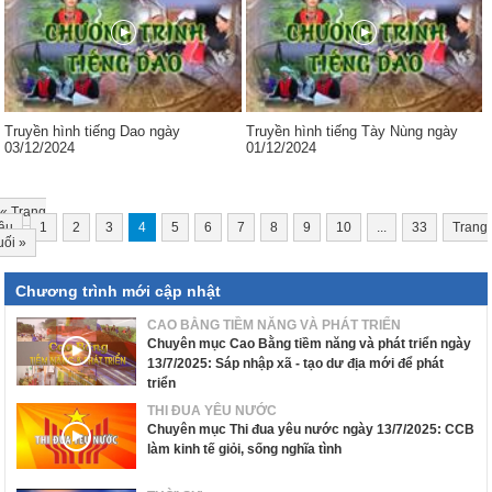
Truyền hình tiếng Dao ngày
Truyền hình tiếng Tày Nùng ngày
03/12/2024
01/12/2024
«
Trang
ầu
1
2
3
4
5
6
7
8
9
10
...
33
Trang
uối
»
Chương trình mới cập nhật
CAO BẰNG TIỀM NĂNG VÀ PHÁT TRIỂN
Chuyên mục Cao Bằng tiềm năng và phát triển ngày
13/7/2025: Sáp nhập xã - tạo dư địa mới để phát
triển
THI ĐUA YÊU NƯỚC
Chuyên mục Thi đua yêu nước ngày 13/7/2025: CCB
làm kinh tế giỏi, sống nghĩa tình