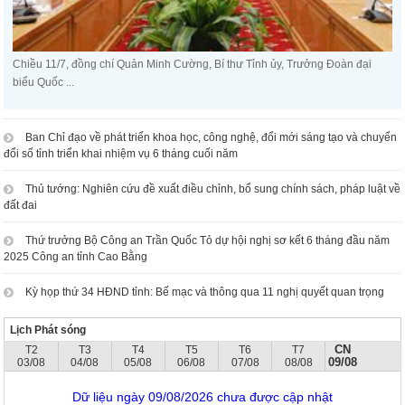
Chiều 11/7, đồng chí Quản Minh Cường, Bí thư Tỉnh ủy, Trưởng Đoàn đại
biểu Quốc ...
Ban Chỉ đạo về phát triển khoa học, công nghệ, đổi mới sáng tạo và chuyển
đổi số tỉnh triển khai nhiệm vụ 6 tháng cuối năm
Thủ tướng: Nghiên cứu đề xuất điều chỉnh, bổ sung chính sách, pháp luật về
đất đai
Thứ trưởng Bộ Công an Trần Quốc Tỏ dự hội nghị sơ kết 6 tháng đầu năm
2025 Công an tỉnh Cao Bằng
Kỳ họp thứ 34 HĐND tỉnh: Bế mạc và thông qua 11 nghị quyết quan trọng
Lịch Phát sóng
CN
T2
T3
T4
T5
T6
T7
09/08
03/08
04/08
05/08
06/08
07/08
08/08
Dữ liệu ngày 09/08/2026 chưa được cập nhật