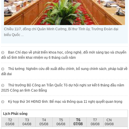
Chiều 11/7, đồng chí Quản Minh Cường, Bí thư Tỉnh ủy, Trưởng Đoàn đại
biểu Quốc ...
Ban Chỉ đạo về phát triển khoa học, công nghệ, đổi mới sáng tạo và chuyển
đổi số tỉnh triển khai nhiệm vụ 6 tháng cuối năm
Thủ tướng: Nghiên cứu đề xuất điều chỉnh, bổ sung chính sách, pháp luật về
đất đai
Thứ trưởng Bộ Công an Trần Quốc Tỏ dự hội nghị sơ kết 6 tháng đầu năm
2025 Công an tỉnh Cao Bằng
Kỳ họp thứ 34 HĐND tỉnh: Bế mạc và thông qua 11 nghị quyết quan trọng
Lịch Phát sóng
T6
T2
T3
T4
T5
T7
CN
07/08
03/08
04/08
05/08
06/08
08/08
09/08