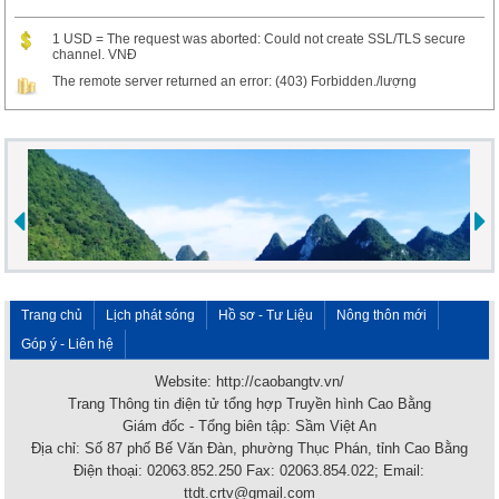
1 USD = The request was aborted: Could not create SSL/TLS secure
channel. VNĐ
The remote server returned an error: (403) Forbidden./lượng
Trang chủ
Lịch phát sóng
Hồ sơ - Tư Liệu
Nông thôn mới
Góp ý - Liên hệ
Website: http://caobangtv.vn/
Trang Thông tin điện tử tổng hợp Truyền hình Cao Bằng
Giám đốc - Tổng biên tập: Sầm Việt An
Địa chỉ: Số 87 phố Bế Văn Đàn, phường Thục Phán, tỉnh Cao Bằng
Điện thoại: 02063.852.250 Fax: 02063.854.022; Email:
ttdt.crtv@gmail.com