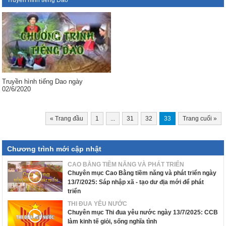
Truyền hình tiếng Dao
Truyền hình tiếng Dao ngày
02/6/2020
«
Trang đầu
1
...
31
32
33
Trang cuối
»
Chương trình mới cập nhật
CAO BẰNG TIỀM NĂNG VÀ PHÁT TRIỂN
Chuyên mục Cao Bằng tiềm năng và phát triển ngày
13/7/2025: Sáp nhập xã - tạo dư địa mới để phát
triển
THI ĐUA YÊU NƯỚC
Chuyên mục Thi đua yêu nước ngày 13/7/2025: CCB
làm kinh tế giỏi, sống nghĩa tình