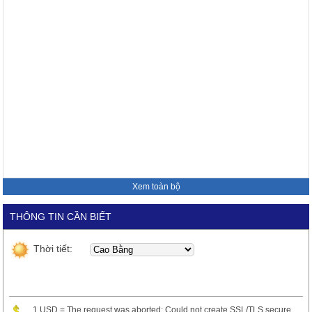
Xem toàn bộ
THÔNG TIN CẦN BIẾT
Thời tiết:
1 USD = The request was aborted: Could not create SSL/TLS secure