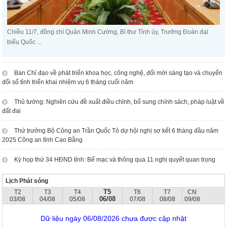
Chiều 11/7, đồng chí Quản Minh Cường, Bí thư Tỉnh ủy, Trưởng Đoàn đại
biểu Quốc ...
Ban Chỉ đạo về phát triển khoa học, công nghệ, đổi mới sáng tạo và chuyển
đổi số tỉnh triển khai nhiệm vụ 6 tháng cuối năm
Thủ tướng: Nghiên cứu đề xuất điều chỉnh, bổ sung chính sách, pháp luật về
đất đai
Thứ trưởng Bộ Công an Trần Quốc Tỏ dự hội nghị sơ kết 6 tháng đầu năm
2025 Công an tỉnh Cao Bằng
Kỳ họp thứ 34 HĐND tỉnh: Bế mạc và thông qua 11 nghị quyết quan trọng
Lịch Phát sóng
T5
T2
T3
T4
T6
T7
CN
06/08
03/08
04/08
05/08
07/08
08/08
09/08
Dữ liệu ngày 06/08/2026 chưa được cập nhật