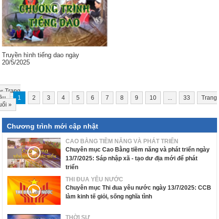
Truyền hình tiếng dao ngày
20/5/2025
«
Trang
ầu
1
2
3
4
5
6
7
8
9
10
...
33
Trang
uối
»
Chương trình mới cập nhật
CAO BẰNG TIỀM NĂNG VÀ PHÁT TRIỂN
Chuyên mục Cao Bằng tiềm năng và phát triển ngày
13/7/2025: Sáp nhập xã - tạo dư địa mới để phát
triển
THI ĐUA YÊU NƯỚC
Chuyên mục Thi đua yêu nước ngày 13/7/2025: CCB
làm kinh tế giỏi, sống nghĩa tình
THỜI SỰ