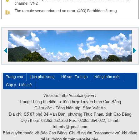
channel. VNĐ
The remote server returned an error: (403) Forbidden./lượng
Trang chủ
Lịch phát sóng
Hồ sơ - Tư Liệu
Nông thôn mới
Góp ý - Liên hệ
Website: http://caobangtv.vn/
Trang Thông tin điện tử tổng hợp Truyền hình Cao Bằng
Giám đốc - Tổng biên tập: Sầm Việt An
Địa chỉ: Số 87 phố Bế Văn Đàn, phường Thục Phán, tỉnh Cao Bằng
Điện thoại: 02063.852.250 Fax: 02063.854.022; Email:
ttdt.crtv@gmail.com
Bản quyền thuộc về Báo Cao Bằng. Ghi rõ nguồn "caobangtv.vn" khi đăng
tải lại thông tin trên website này.