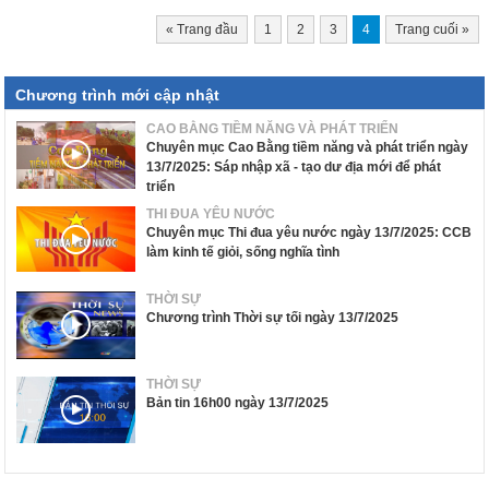
«
Trang đầu
1
2
3
4
Trang cuối
»
Chương trình mới cập nhật
CAO BẰNG TIỀM NĂNG VÀ PHÁT TRIỂN
Chuyên mục Cao Bằng tiềm năng và phát triển ngày
13/7/2025: Sáp nhập xã - tạo dư địa mới để phát
triển
THI ĐUA YÊU NƯỚC
Chuyên mục Thi đua yêu nước ngày 13/7/2025: CCB
làm kinh tế giỏi, sống nghĩa tình
THỜI SỰ
Chương trình Thời sự tối ngày 13/7/2025
THỜI SỰ
Bản tin 16h00 ngày 13/7/2025