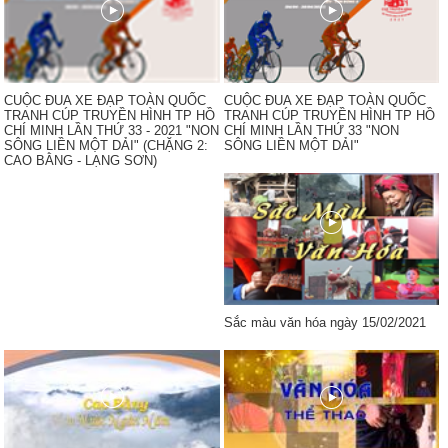
CUỘC ĐUA XE ĐẠP TOÀN QUỐC
CUỘC ĐUA XE ĐẠP TOÀN QUỐC
TRANH CÚP TRUYỀN HÌNH TP HỒ
TRANH CÚP TRUYỀN HÌNH TP HỒ
CHÍ MINH LẦN THỨ 33 - 2021 "NON
CHÍ MINH LẦN THỨ 33 "NON
SÔNG LIỀN MỘT DẢI" (CHẶNG 2:
SÔNG LIỀN MỘT DẢI"
CAO BẰNG - LẠNG SƠN)
Sắc màu văn hóa ngày 15/02/2021