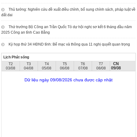
Thủ tướng: Nghiên cứu đề xuất điều chỉnh, bổ sung chính sách, pháp luật về
đất đai
Thứ trưởng Bộ Công an Trần Quốc Tỏ dự hội nghị sơ kết 6 tháng đầu năm
2025 Công an tỉnh Cao Bằng
Kỳ họp thứ 34 HĐND tỉnh: Bế mạc và thông qua 11 nghị quyết quan trọng
Lịch Phát sóng
CN
T2
T3
T4
T5
T6
T7
09/08
03/08
04/08
05/08
06/08
07/08
08/08
Dữ liệu ngày 09/08/2026 chưa được cập nhật