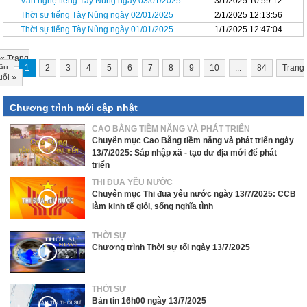
Văn nghệ tiếng Tày Nùng ngày 03/01/2025
3/1/2025 10:59:12
Thời sự tiếng Tày Nùng ngày 02/01/2025
2/1/2025 12:13:56
Thời sự tiếng Tày Nùng ngày 01/01/2025
1/1/2025 12:47:04
«
Trang
ầu
1
2
3
4
5
6
7
8
9
10
...
84
Trang
uối
»
Chương trình mới cập nhật
CAO BẰNG TIỀM NĂNG VÀ PHÁT TRIỂN
Chuyên mục Cao Bằng tiềm năng và phát triển ngày
13/7/2025: Sáp nhập xã - tạo dư địa mới để phát
triển
THI ĐUA YÊU NƯỚC
Chuyên mục Thi đua yêu nước ngày 13/7/2025: CCB
làm kinh tế giỏi, sống nghĩa tình
THỜI SỰ
Chương trình Thời sự tối ngày 13/7/2025
THỜI SỰ
Bản tin 16h00 ngày 13/7/2025