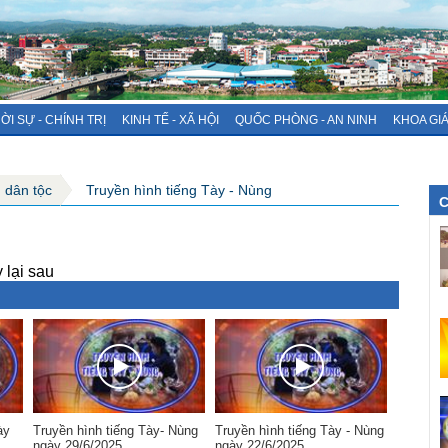
ỜI SỰ - CHÍNH TRỊ
KINH TẾ - XÃ HỘI
QUỐC PHÒNG - AN NINH
KHOA GI
g dân tộc
Truyền hình tiếng Tày - Nùng
C
 lại sau
ày
Truyền hình tiếng Tày- Nùng
Truyền hình tiếng Tày - Nùng
ngày 29/6/2025
ngày 22/6/2025