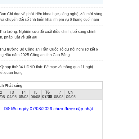
Ban Chỉ đạo về phát triển khoa học, công nghệ, đổi mới sáng
 và chuyển đổi số tỉnh triển khai nhiệm vụ 6 tháng cuối năm
Thủ tướng: Nghiên cứu đề xuất điều chỉnh, bổ sung chính
h, pháp luật về đất đai
Thứ trưởng Bộ Công an Trần Quốc Tỏ dự hội nghị sơ kết 6
ng đầu năm 2025 Công an tỉnh Cao Bằng
Kỳ họp thứ 34 HĐND tỉnh: Bế mạc và thông qua 11 nghị
ết quan trọng
ch Phát sóng
T6
T2
T3
T4
T5
T7
CN
07/08
/08
04/08
05/08
06/08
08/08
09/08
Dữ liệu ngày 07/08/2026 chưa được cập nhật