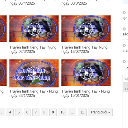
ngày 06/4/2025
ngày 30/3/2025
tạo
sác
Truyền hình tiếng Tày, Nùng
Truyền hình tiếng Tày Nùng
thá
ngày 02/3/2025
ngày 16/02/2025
quy
Lị
03
ng
Truyền hình tiếng Tày - Nùng
Truyền hình tiếng Tày - Nùng
ngày 26/1/2025
ngày 19/01/2025
3
4
5
6
7
8
9
10
...
11
Trang cuối
»