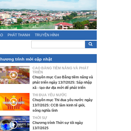
ÁO
PHÁT THANH
TRUYỀN HÌNH
hương trình mới cập nhật
CAO BẰNG TIỀM NĂNG VÀ PHÁT
TRIỂN
Chuyên mục Cao Bằng tiềm năng và
phát triển ngày 13/7/2025: Sáp nhập
xã - tạo dư địa mới để phát triển
THI ĐUA YÊU NƯỚC
Chuyên mục Thi đua yêu nước ngày
13/7/2025: CCB làm kinh tế giỏi,
sống nghĩa tình
THỜI SỰ
Chương trình Thời sự tối ngày
13/7/2025