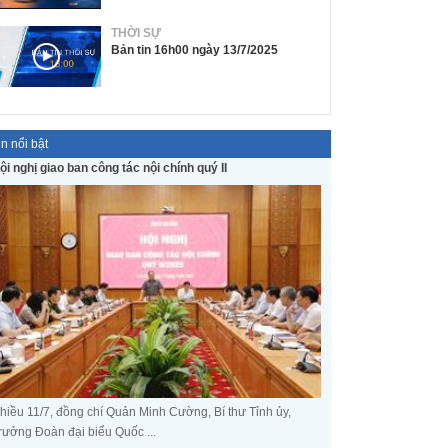
THỜI SỰ
Bản tin 16h00 ngày 13/7/2025
in nổi bật
ội nghị giao ban công tác nội chính quý II
hiều 11/7, đồng chí Quản Minh Cường, Bí thư Tỉnh ủy,
rưởng Đoàn đại biểu Quốc ...