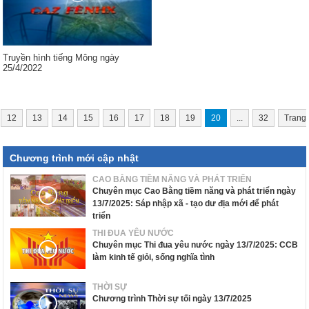
Truyền hình tiếng Mông ngày
25/4/2022
12
13
14
15
16
17
18
19
20
...
32
Trang
Chương trình mới cập nhật
CAO BẰNG TIỀM NĂNG VÀ PHÁT TRIỂN
Chuyên mục Cao Bằng tiềm năng và phát triển ngày
13/7/2025: Sáp nhập xã - tạo dư địa mới để phát
triển
THI ĐUA YÊU NƯỚC
Chuyên mục Thi đua yêu nước ngày 13/7/2025: CCB
làm kinh tế giỏi, sống nghĩa tình
THỜI SỰ
Chương trình Thời sự tối ngày 13/7/2025