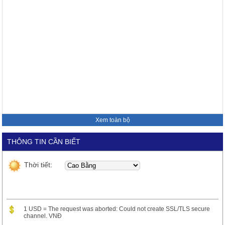
Xem toàn bộ
THÔNG TIN CẦN BIẾT
Thời tiết:
1 USD = The request was aborted: Could not create SSL/TLS secure
channel. VNĐ