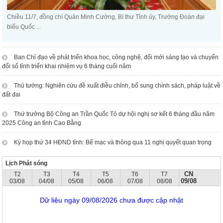
Chiều 11/7, đồng chí Quản Minh Cường, Bí thư Tỉnh ủy, Trưởng Đoàn đại
biểu Quốc ...
Ban Chỉ đạo về phát triển khoa học, công nghệ, đổi mới sáng tạo và chuyển
đổi số tỉnh triển khai nhiệm vụ 6 tháng cuối năm
Thủ tướng: Nghiên cứu đề xuất điều chỉnh, bổ sung chính sách, pháp luật về
đất đai
Thứ trưởng Bộ Công an Trần Quốc Tỏ dự hội nghị sơ kết 6 tháng đầu năm
2025 Công an tỉnh Cao Bằng
Kỳ họp thứ 34 HĐND tỉnh: Bế mạc và thông qua 11 nghị quyết quan trọng
Lịch Phát sóng
CN
T2
T3
T4
T5
T6
T7
09/08
03/08
04/08
05/08
06/08
07/08
08/08
Dữ liệu ngày 09/08/2026 chưa được cập nhật