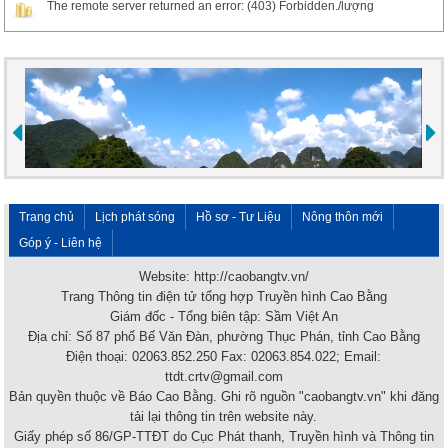
The remote server returned an error: (403) Forbidden./lượng
Trang chủ
Lịch phát sóng
Hồ sơ - Tư Liệu
Nông thôn mới
Góp ý - Liên hệ
Website: http://caobangtv.vn/
Trang Thông tin điện tử tổng hợp Truyền hình Cao Bằng
Giám đốc - Tổng biên tập: Sầm Việt An
Địa chỉ: Số 87 phố Bế Văn Đàn, phường Thục Phán, tỉnh Cao Bằng
Điện thoại: 02063.852.250 Fax: 02063.854.022; Email:
ttdt.crtv@gmail.com
Bản quyền thuộc về Báo Cao Bằng. Ghi rõ nguồn "caobangtv.vn" khi đăng
tải lại thông tin trên website này.
Giấy phép số 86/GP-TTĐT do Cục Phát thanh, Truyền hình và Thông tin