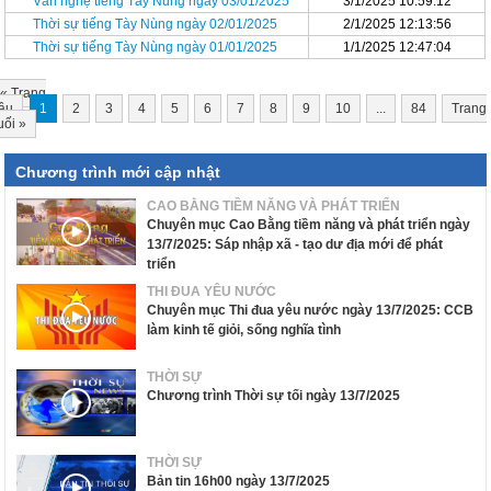
Văn nghệ tiếng Tày Nùng ngày 03/01/2025
3/1/2025 10:59:12
Thời sự tiếng Tày Nùng ngày 02/01/2025
2/1/2025 12:13:56
Thời sự tiếng Tày Nùng ngày 01/01/2025
1/1/2025 12:47:04
«
Trang
ầu
1
2
3
4
5
6
7
8
9
10
...
84
Trang
uối
»
Chương trình mới cập nhật
CAO BẰNG TIỀM NĂNG VÀ PHÁT TRIỂN
Chuyên mục Cao Bằng tiềm năng và phát triển ngày
13/7/2025: Sáp nhập xã - tạo dư địa mới để phát
triển
THI ĐUA YÊU NƯỚC
Chuyên mục Thi đua yêu nước ngày 13/7/2025: CCB
làm kinh tế giỏi, sống nghĩa tình
THỜI SỰ
Chương trình Thời sự tối ngày 13/7/2025
THỜI SỰ
Bản tin 16h00 ngày 13/7/2025