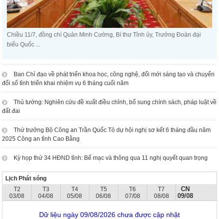
Chiều 11/7, đồng chí Quản Minh Cường, Bí thư Tỉnh ủy, Trưởng Đoàn đại
biểu Quốc ...
Ban Chỉ đạo về phát triển khoa học, công nghệ, đổi mới sáng tạo và chuyển
đổi số tỉnh triển khai nhiệm vụ 6 tháng cuối năm
Thủ tướng: Nghiên cứu đề xuất điều chỉnh, bổ sung chính sách, pháp luật về
đất đai
Thứ trưởng Bộ Công an Trần Quốc Tỏ dự hội nghị sơ kết 6 tháng đầu năm
2025 Công an tỉnh Cao Bằng
Kỳ họp thứ 34 HĐND tỉnh: Bế mạc và thông qua 11 nghị quyết quan trọng
Lịch Phát sóng
CN
T2
T3
T4
T5
T6
T7
09/08
03/08
04/08
05/08
06/08
07/08
08/08
Dữ liệu ngày 09/08/2026 chưa được cập nhật