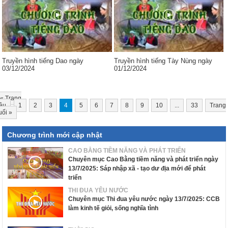
Truyền hình tiếng Dao ngày
Truyền hình tiếng Tày Nùng ngày
03/12/2024
01/12/2024
«
Trang
ầu
1
2
3
4
5
6
7
8
9
10
...
33
Trang
uối
»
Chương trình mới cập nhật
CAO BẰNG TIỀM NĂNG VÀ PHÁT TRIỂN
Chuyên mục Cao Bằng tiềm năng và phát triển ngày
13/7/2025: Sáp nhập xã - tạo dư địa mới để phát
triển
THI ĐUA YÊU NƯỚC
Chuyên mục Thi đua yêu nước ngày 13/7/2025: CCB
làm kinh tế giỏi, sống nghĩa tình