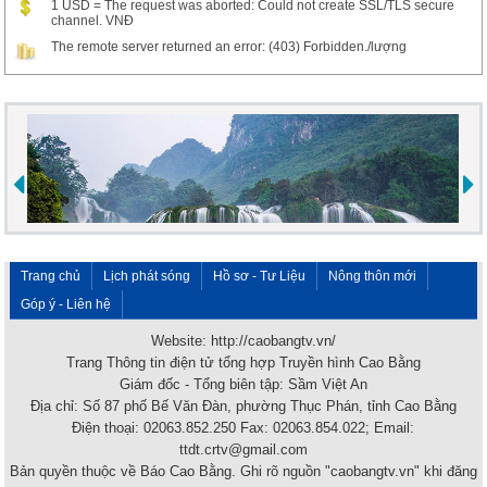
1 USD = The request was aborted: Could not create SSL/TLS secure
channel. VNĐ
The remote server returned an error: (403) Forbidden./lượng
Trang chủ
Lịch phát sóng
Hồ sơ - Tư Liệu
Nông thôn mới
Góp ý - Liên hệ
Website: http://caobangtv.vn/
Trang Thông tin điện tử tổng hợp Truyền hình Cao Bằng
Giám đốc - Tổng biên tập: Sầm Việt An
Địa chỉ: Số 87 phố Bế Văn Đàn, phường Thục Phán, tỉnh Cao Bằng
Điện thoại: 02063.852.250 Fax: 02063.854.022; Email:
ttdt.crtv@gmail.com
Bản quyền thuộc về Báo Cao Bằng. Ghi rõ nguồn "caobangtv.vn" khi đăng