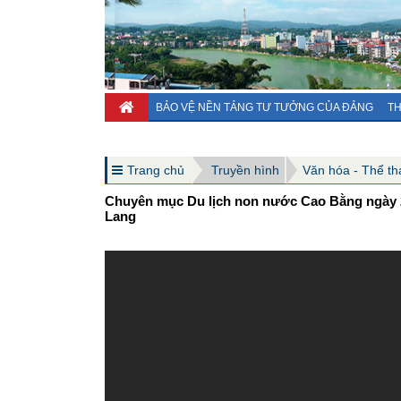
BẢO VỆ NỀN TẢNG TƯ TƯỞNG CỦA ĐẢNG
TH
Trang chủ
Truyền hình
Văn hóa - Thể thao
Chuyên mục Du lịch non nước Cao Bằng ngày 2
Lang