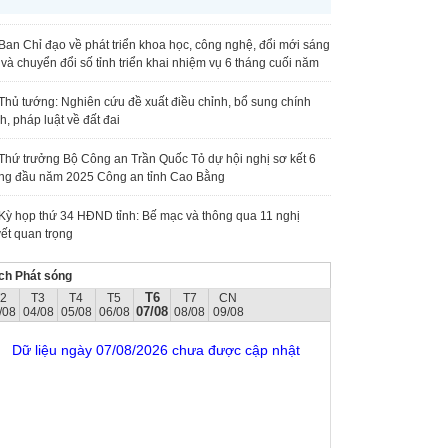
Ban Chỉ đạo về phát triển khoa học, công nghệ, đổi mới sáng
 và chuyển đổi số tỉnh triển khai nhiệm vụ 6 tháng cuối năm
Thủ tướng: Nghiên cứu đề xuất điều chỉnh, bổ sung chính
h, pháp luật về đất đai
Thứ trưởng Bộ Công an Trần Quốc Tỏ dự hội nghị sơ kết 6
ng đầu năm 2025 Công an tỉnh Cao Bằng
Kỳ họp thứ 34 HĐND tỉnh: Bế mạc và thông qua 11 nghị
ết quan trọng
ch Phát sóng
T6
T2
T3
T4
T5
T7
CN
07/08
/08
04/08
05/08
06/08
08/08
09/08
Dữ liệu ngày 07/08/2026 chưa được cập nhật