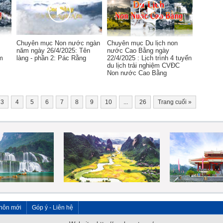
Chuyên mục Non nước ngàn
Chuyên mục Du lịch non
năm ngày 26/4/2025: Tên
nước Cao Bằng ngày
m
làng - phần 2: Pác Rằng
22/4/2025 : Lịch trình 4 tuyến
du lịch trải nghiệm CVĐC
Non nước Cao Bằng
3
4
5
6
7
8
9
10
...
26
Trang cuối
»
hôn mới
Góp ý - Liên hệ