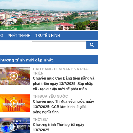
ÁO
PHÁT THANH
TRUYỀN HÌNH
hương trình mới cập nhật
CAO BẰNG TIỀM NĂNG VÀ PHÁT
TRIỂN
Chuyên mục Cao Bằng tiềm năng và
phát triển ngày 13/7/2025: Sáp nhập
xã - tạo dư địa mới để phát triển
THI ĐUA YÊU NƯỚC
Chuyên mục Thi đua yêu nước ngày
13/7/2025: CCB làm kinh tế giỏi,
sống nghĩa tình
THỜI SỰ
Chương trình Thời sự tối ngày
13/7/2025