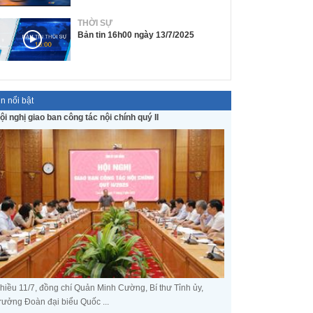
THỜI SỰ
Bản tin 16h00 ngày 13/7/2025
in nổi bật
ội nghị giao ban công tác nội chính quý II
hiều 11/7, đồng chí Quản Minh Cường, Bí thư Tỉnh ủy,
rưởng Đoàn đại biểu Quốc ...