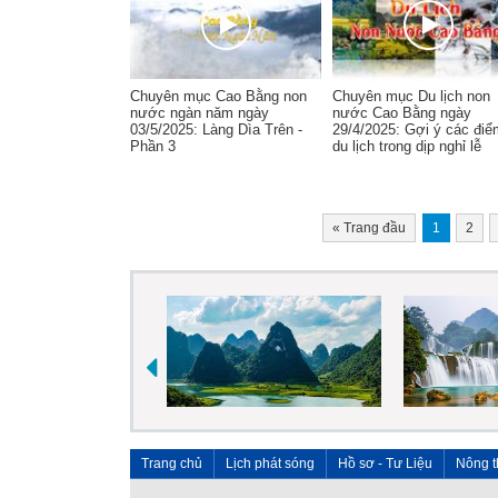
Chuyên mục Cao Bằng non
Chuyên mục Du lịch non
nước ngàn năm ngày
nước Cao Bằng ngày
03/5/2025: Làng Dìa Trên -
29/4/2025: Gợi ý các điể
Phần 3
du lịch trong dịp nghỉ lễ
«
Trang đầu
1
2
Trang chủ
Lịch phát sóng
Hồ sơ - Tư Liệu
Nông t