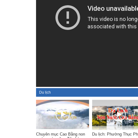
Du lịch
Chuyên mục Cao Bằng non
Du lịch: Phường Thục P