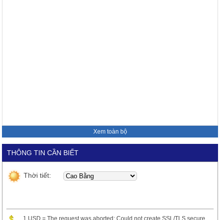
Xem toàn bộ
THÔNG TIN CẦN BIẾT
Thời tiết:
1 USD = The request was aborted: Could not create SSL/TLS secure