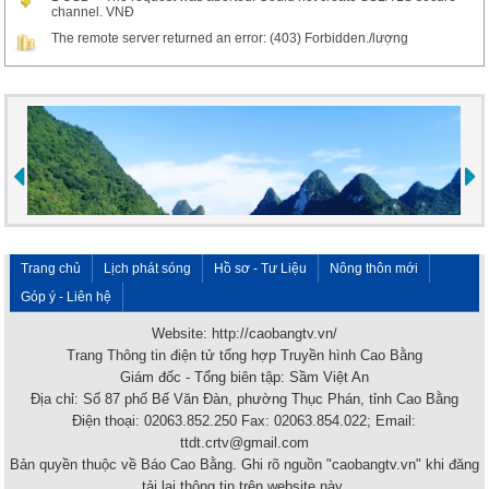
channel. VNĐ
The remote server returned an error: (403) Forbidden./lượng
Trang chủ
Lịch phát sóng
Hồ sơ - Tư Liệu
Nông thôn mới
Góp ý - Liên hệ
Website: http://caobangtv.vn/
Trang Thông tin điện tử tổng hợp Truyền hình Cao Bằng
Giám đốc - Tổng biên tập: Sầm Việt An
Địa chỉ: Số 87 phố Bế Văn Đàn, phường Thục Phán, tỉnh Cao Bằng
Điện thoại: 02063.852.250 Fax: 02063.854.022; Email:
ttdt.crtv@gmail.com
Bản quyền thuộc về Báo Cao Bằng. Ghi rõ nguồn "caobangtv.vn" khi đăng
tải lại thông tin trên website này.