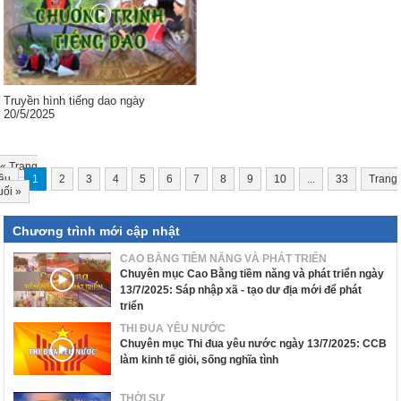
Truyền hình tiếng dao ngày
20/5/2025
«
Trang
ầu
1
2
3
4
5
6
7
8
9
10
...
33
Trang
uối
»
Chương trình mới cập nhật
CAO BẰNG TIỀM NĂNG VÀ PHÁT TRIỂN
Chuyên mục Cao Bằng tiềm năng và phát triển ngày
13/7/2025: Sáp nhập xã - tạo dư địa mới để phát
triển
THI ĐUA YÊU NƯỚC
Chuyên mục Thi đua yêu nước ngày 13/7/2025: CCB
làm kinh tế giỏi, sống nghĩa tình
THỜI SỰ