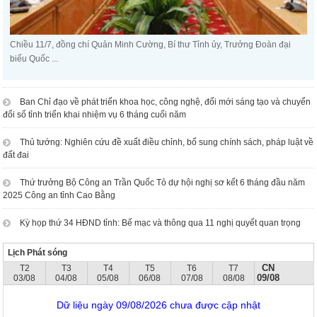
Chiều 11/7, đồng chí Quản Minh Cường, Bí thư Tỉnh ủy, Trưởng Đoàn đại
biểu Quốc ...
Ban Chỉ đạo về phát triển khoa học, công nghệ, đổi mới sáng tạo và chuyển
đổi số tỉnh triển khai nhiệm vụ 6 tháng cuối năm
Thủ tướng: Nghiên cứu đề xuất điều chỉnh, bổ sung chính sách, pháp luật về
đất đai
Thứ trưởng Bộ Công an Trần Quốc Tỏ dự hội nghị sơ kết 6 tháng đầu năm
2025 Công an tỉnh Cao Bằng
Kỳ họp thứ 34 HĐND tỉnh: Bế mạc và thông qua 11 nghị quyết quan trọng
Lịch Phát sóng
CN
T2
T3
T4
T5
T6
T7
09/08
03/08
04/08
05/08
06/08
07/08
08/08
Dữ liệu ngày 09/08/2026 chưa được cập nhật