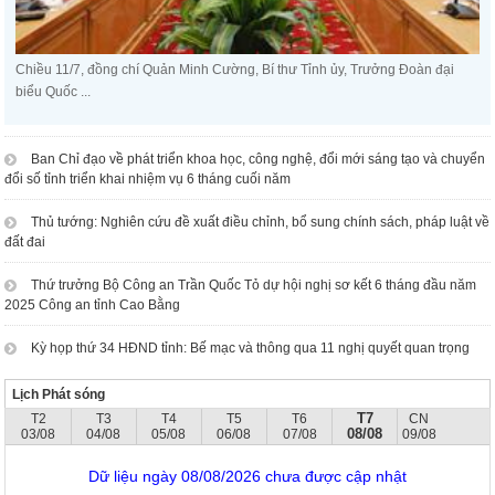
Chiều 11/7, đồng chí Quản Minh Cường, Bí thư Tỉnh ủy, Trưởng Đoàn đại
biểu Quốc ...
Ban Chỉ đạo về phát triển khoa học, công nghệ, đổi mới sáng tạo và chuyển
đổi số tỉnh triển khai nhiệm vụ 6 tháng cuối năm
Thủ tướng: Nghiên cứu đề xuất điều chỉnh, bổ sung chính sách, pháp luật về
đất đai
Thứ trưởng Bộ Công an Trần Quốc Tỏ dự hội nghị sơ kết 6 tháng đầu năm
2025 Công an tỉnh Cao Bằng
Kỳ họp thứ 34 HĐND tỉnh: Bế mạc và thông qua 11 nghị quyết quan trọng
Lịch Phát sóng
T7
T2
T3
T4
T5
T6
CN
08/08
03/08
04/08
05/08
06/08
07/08
09/08
Dữ liệu ngày 08/08/2026 chưa được cập nhật