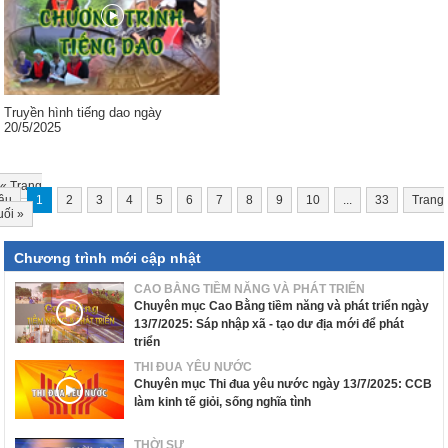
Truyền hình tiếng dao ngày
20/5/2025
«
Trang
ầu
1
2
3
4
5
6
7
8
9
10
...
33
Trang
uối
»
Chương trình mới cập nhật
CAO BẰNG TIỀM NĂNG VÀ PHÁT TRIỂN
Chuyên mục Cao Bằng tiềm năng và phát triển ngày
13/7/2025: Sáp nhập xã - tạo dư địa mới để phát
triển
THI ĐUA YÊU NƯỚC
Chuyên mục Thi đua yêu nước ngày 13/7/2025: CCB
làm kinh tế giỏi, sống nghĩa tình
THỜI SỰ