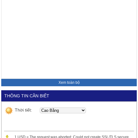
Xem toàn bộ
THÔNG TIN CẦN BIẾT
Thời tiết:
1 USD = The request was aborted: Could not create SSL/TLS secure