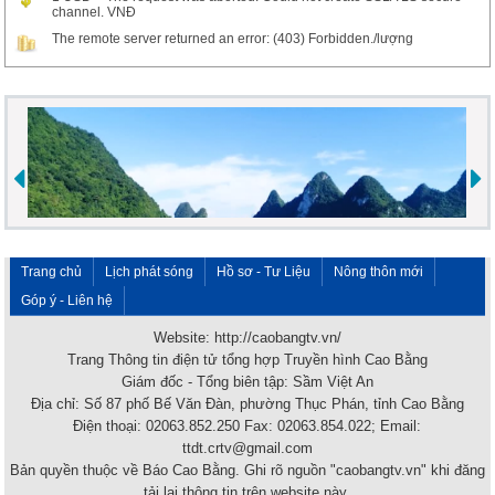
channel. VNĐ
The remote server returned an error: (403) Forbidden./lượng
Trang chủ
Lịch phát sóng
Hồ sơ - Tư Liệu
Nông thôn mới
Góp ý - Liên hệ
Website: http://caobangtv.vn/
Trang Thông tin điện tử tổng hợp Truyền hình Cao Bằng
Giám đốc - Tổng biên tập: Sầm Việt An
Địa chỉ: Số 87 phố Bế Văn Đàn, phường Thục Phán, tỉnh Cao Bằng
Điện thoại: 02063.852.250 Fax: 02063.854.022; Email:
ttdt.crtv@gmail.com
Bản quyền thuộc về Báo Cao Bằng. Ghi rõ nguồn "caobangtv.vn" khi đăng
tải lại thông tin trên website này.