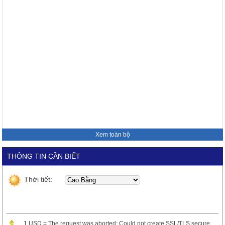
Xem toàn bộ
THÔNG TIN CẦN BIẾT
Thời tiết:
1 USD = The request was aborted: Could not create SSL/TLS secure