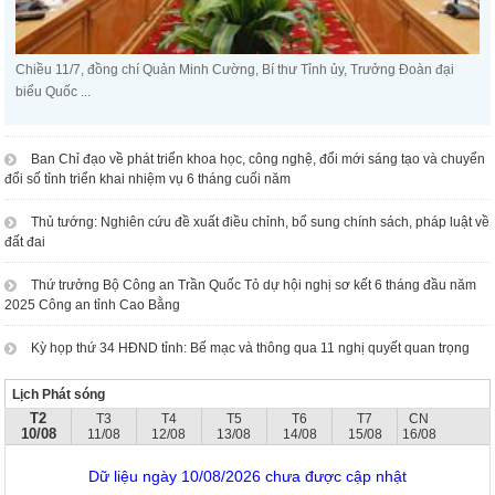
Chiều 11/7, đồng chí Quản Minh Cường, Bí thư Tỉnh ủy, Trưởng Đoàn đại
biểu Quốc ...
Ban Chỉ đạo về phát triển khoa học, công nghệ, đổi mới sáng tạo và chuyển
đổi số tỉnh triển khai nhiệm vụ 6 tháng cuối năm
Thủ tướng: Nghiên cứu đề xuất điều chỉnh, bổ sung chính sách, pháp luật về
đất đai
Thứ trưởng Bộ Công an Trần Quốc Tỏ dự hội nghị sơ kết 6 tháng đầu năm
2025 Công an tỉnh Cao Bằng
Kỳ họp thứ 34 HĐND tỉnh: Bế mạc và thông qua 11 nghị quyết quan trọng
Lịch Phát sóng
T2
T3
T4
T5
T6
T7
CN
10/08
11/08
12/08
13/08
14/08
15/08
16/08
Dữ liệu ngày 10/08/2026 chưa được cập nhật