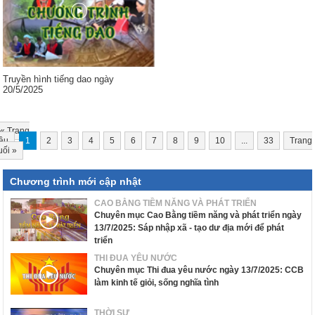
Truyền hình tiếng dao ngày
20/5/2025
«
Trang
ầu
1
2
3
4
5
6
7
8
9
10
...
33
Trang
uối
»
Chương trình mới cập nhật
CAO BẰNG TIỀM NĂNG VÀ PHÁT TRIỂN
Chuyên mục Cao Bằng tiềm năng và phát triển ngày
13/7/2025: Sáp nhập xã - tạo dư địa mới để phát
triển
THI ĐUA YÊU NƯỚC
Chuyên mục Thi đua yêu nước ngày 13/7/2025: CCB
làm kinh tế giỏi, sống nghĩa tình
THỜI SỰ