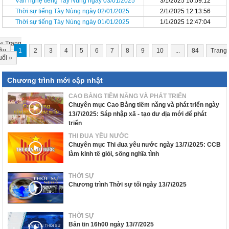
Văn nghệ tiếng Tày Nùng ngày 03/01/2025
3/1/2025 10:59:12
Thời sự tiếng Tày Nùng ngày 02/01/2025
2/1/2025 12:13:56
Thời sự tiếng Tày Nùng ngày 01/01/2025
1/1/2025 12:47:04
«
Trang
ầu
1
2
3
4
5
6
7
8
9
10
...
84
Trang
uối
»
Chương trình mới cập nhật
CAO BẰNG TIỀM NĂNG VÀ PHÁT TRIỂN
Chuyên mục Cao Bằng tiềm năng và phát triển ngày
13/7/2025: Sáp nhập xã - tạo dư địa mới để phát
triển
THI ĐUA YÊU NƯỚC
Chuyên mục Thi đua yêu nước ngày 13/7/2025: CCB
làm kinh tế giỏi, sống nghĩa tình
THỜI SỰ
Chương trình Thời sự tối ngày 13/7/2025
THỜI SỰ
Bản tin 16h00 ngày 13/7/2025