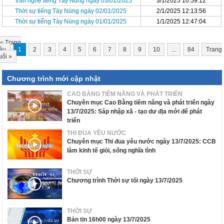
Văn nghệ tiếng Tày Nùng ngày 03/01/2025
3/1/2025 10:59:12
Thời sự tiếng Tày Nùng ngày 02/01/2025
2/1/2025 12:13:56
Thời sự tiếng Tày Nùng ngày 01/01/2025
1/1/2025 12:47:04
«
Trang
ầu
1
2
3
4
5
6
7
8
9
10
...
84
Trang
uối
»
Chương trình mới cập nhật
CAO BẰNG TIỀM NĂNG VÀ PHÁT TRIỂN
Chuyên mục Cao Bằng tiềm năng và phát triển ngày
13/7/2025: Sáp nhập xã - tạo dư địa mới để phát
triển
THI ĐUA YÊU NƯỚC
Chuyên mục Thi đua yêu nước ngày 13/7/2025: CCB
làm kinh tế giỏi, sống nghĩa tình
THỜI SỰ
Chương trình Thời sự tối ngày 13/7/2025
THỜI SỰ
Bản tin 16h00 ngày 13/7/2025