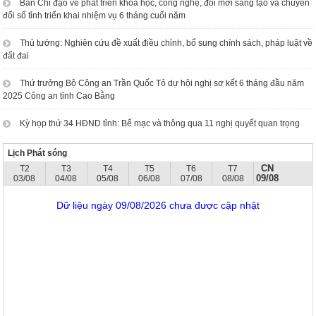
Ban Chỉ đạo về phát triển khoa học, công nghệ, đổi mới sáng tạo và chuyển
đổi số tỉnh triển khai nhiệm vụ 6 tháng cuối năm
Thủ tướng: Nghiên cứu đề xuất điều chỉnh, bổ sung chính sách, pháp luật về
đất đai
Thứ trưởng Bộ Công an Trần Quốc Tỏ dự hội nghị sơ kết 6 tháng đầu năm
2025 Công an tỉnh Cao Bằng
Kỳ họp thứ 34 HĐND tỉnh: Bế mạc và thông qua 11 nghị quyết quan trọng
Lịch Phát sóng
CN
T2
T3
T4
T5
T6
T7
09/08
03/08
04/08
05/08
06/08
07/08
08/08
Dữ liệu ngày 09/08/2026 chưa được cập nhật