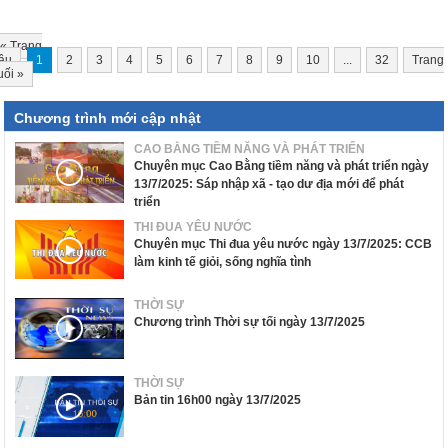
«
Trang
ầu
1
2
3
4
5
6
7
8
9
10
...
32
Trang
uối
»
Chương trình mới cập nhật
CAO BẰNG TIỀM NĂNG VÀ PHÁT TRIỂN
Chuyên mục Cao Bằng tiềm năng và phát triển ngày
13/7/2025: Sáp nhập xã - tạo dư địa mới để phát
triển
THI ĐUA YÊU NƯỚC
Chuyên mục Thi đua yêu nước ngày 13/7/2025: CCB
làm kinh tế giỏi, sống nghĩa tình
THỜI SỰ
Chương trình Thời sự tối ngày 13/7/2025
THỜI SỰ
Bản tin 16h00 ngày 13/7/2025