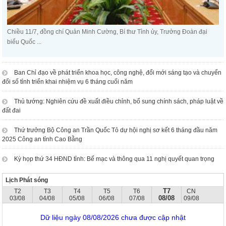
Chiều 11/7, đồng chí Quản Minh Cường, Bí thư Tỉnh ủy, Trưởng Đoàn đại
biểu Quốc ...
Ban Chỉ đạo về phát triển khoa học, công nghệ, đổi mới sáng tạo và chuyển
đổi số tỉnh triển khai nhiệm vụ 6 tháng cuối năm
Thủ tướng: Nghiên cứu đề xuất điều chỉnh, bổ sung chính sách, pháp luật về
đất đai
Thứ trưởng Bộ Công an Trần Quốc Tỏ dự hội nghị sơ kết 6 tháng đầu năm
2025 Công an tỉnh Cao Bằng
Kỳ họp thứ 34 HĐND tỉnh: Bế mạc và thông qua 11 nghị quyết quan trọng
Lịch Phát sóng
T7
T2
T3
T4
T5
T6
CN
08/08
03/08
04/08
05/08
06/08
07/08
09/08
Dữ liệu ngày 08/08/2026 chưa được cập nhật