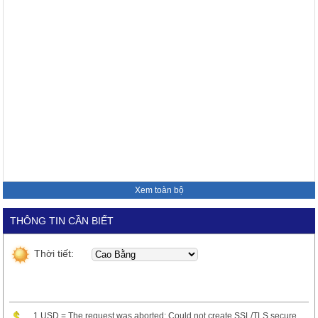
Xem toàn bộ
THÔNG TIN CẦN BIẾT
Thời tiết:
1 USD = The request was aborted: Could not create SSL/TLS secure