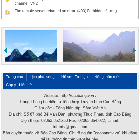
channel. VNĐ
The remote server returned an error: (403) Forbidden./lượng
Trang chủ
Lịch phát sóng
Hồ sơ - Tư Liệu
Nông thôn mới
Góp ý - Liên hệ
Website: http://caobangtv.vn/
Trang Thông tin điện tử tổng hợp Truyền hình Cao Bằng
Giám đốc - Tổng biên tập: Sầm Việt An
Địa chỉ: Số 87 phố Bế Văn Đàn, phường Thục Phán, tỉnh Cao Bằng
Điện thoại: 02063.852.250 Fax: 02063.854.022; Email:
ttdt.crtv@gmail.com
Bản quyền thuộc về Báo Cao Bằng. Ghi rõ nguồn "caobangtv.vn" khi đăng
tải lại thông tin trên website này.