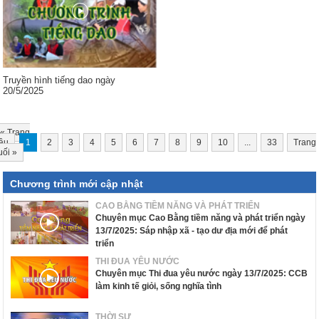
Truyền hình tiếng dao ngày
20/5/2025
«
Trang
ầu
1
2
3
4
5
6
7
8
9
10
...
33
Trang
uối
»
Chương trình mới cập nhật
CAO BẰNG TIỀM NĂNG VÀ PHÁT TRIỂN
Chuyên mục Cao Bằng tiềm năng và phát triển ngày
13/7/2025: Sáp nhập xã - tạo dư địa mới để phát
triển
THI ĐUA YÊU NƯỚC
Chuyên mục Thi đua yêu nước ngày 13/7/2025: CCB
làm kinh tế giỏi, sống nghĩa tình
THỜI SỰ