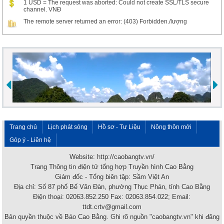
1 USD = The request was aborted: Could not create SSL/TLS secure
channel. VNĐ
The remote server returned an error: (403) Forbidden./lượng
Trang chủ
Lịch phát sóng
Hồ sơ - Tư Liệu
Nông thôn mới
Góp ý - Liên hệ
Website: http://caobangtv.vn/
Trang Thông tin điện tử tổng hợp Truyền hình Cao Bằng
Giám đốc - Tổng biên tập: Sầm Việt An
Địa chỉ: Số 87 phố Bế Văn Đàn, phường Thục Phán, tỉnh Cao Bằng
Điện thoại: 02063.852.250 Fax: 02063.854.022; Email:
ttdt.crtv@gmail.com
Bản quyền thuộc về Báo Cao Bằng. Ghi rõ nguồn "caobangtv.vn" khi đăng