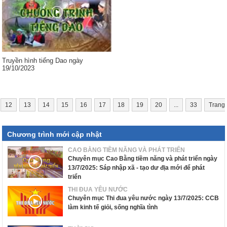
Truyền hình tiếng Dao ngày
19/10/2023
12
13
14
15
16
17
18
19
20
...
33
Trang
Chương trình mới cập nhật
CAO BẰNG TIỀM NĂNG VÀ PHÁT TRIỂN
Chuyên mục Cao Bằng tiềm năng và phát triển ngày
13/7/2025: Sáp nhập xã - tạo dư địa mới để phát
triển
THI ĐUA YÊU NƯỚC
Chuyên mục Thi đua yêu nước ngày 13/7/2025: CCB
làm kinh tế giỏi, sống nghĩa tình