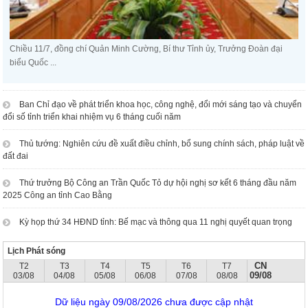
Chiều 11/7, đồng chí Quản Minh Cường, Bí thư Tỉnh ủy, Trưởng Đoàn đại
biểu Quốc ...
Ban Chỉ đạo về phát triển khoa học, công nghệ, đổi mới sáng tạo và chuyển
đổi số tỉnh triển khai nhiệm vụ 6 tháng cuối năm
Thủ tướng: Nghiên cứu đề xuất điều chỉnh, bổ sung chính sách, pháp luật về
đất đai
Thứ trưởng Bộ Công an Trần Quốc Tỏ dự hội nghị sơ kết 6 tháng đầu năm
2025 Công an tỉnh Cao Bằng
Kỳ họp thứ 34 HĐND tỉnh: Bế mạc và thông qua 11 nghị quyết quan trọng
Lịch Phát sóng
CN
T2
T3
T4
T5
T6
T7
09/08
03/08
04/08
05/08
06/08
07/08
08/08
Dữ liệu ngày 09/08/2026 chưa được cập nhật