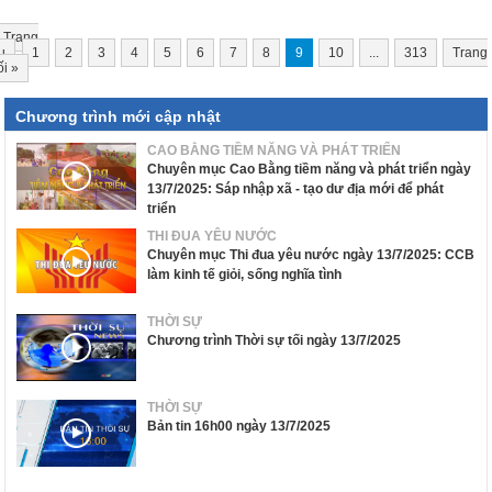
Trang
u
1
2
3
4
5
6
7
8
9
10
...
313
Trang
ối
»
Chương trình mới cập nhật
CAO BẰNG TIỀM NĂNG VÀ PHÁT TRIỂN
Chuyên mục Cao Bằng tiềm năng và phát triển ngày
13/7/2025: Sáp nhập xã - tạo dư địa mới để phát
triển
THI ĐUA YÊU NƯỚC
Chuyên mục Thi đua yêu nước ngày 13/7/2025: CCB
làm kinh tế giỏi, sống nghĩa tình
THỜI SỰ
Chương trình Thời sự tối ngày 13/7/2025
THỜI SỰ
Bản tin 16h00 ngày 13/7/2025