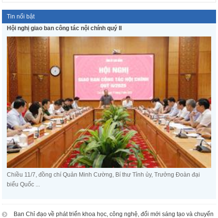
Tin nổi bật
Hội nghị giao ban công tác nội chính quý II
Chiều 11/7, đồng chí Quản Minh Cường, Bí thư Tỉnh ủy, Trưởng Đoàn đại
biểu Quốc ...
Ban Chỉ đạo về phát triển khoa học, công nghệ, đổi mới sáng tạo và chuyển