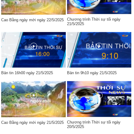
Chương trình Thời sự tối ngày
Cao Bằng ngày mới ngày 22/5/2025
21/5/2025
Bản tin 16h00 ngày 21/5/2025
Bản tin 9h10 ngày 21/5/2025
Chương trình Thời sự tối ngày
Cao Bằng ngày mới ngày 21/5/2025
20/5/2025