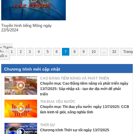
Truyền hình tiếng Mông ngày
22/5/2024
«
Trang
ầu
1
2
3
4
5
6
7
8
9
10
...
32
Trang
uối
»
Chương trình mới cập nhật
CAO BẰNG TIỀM NĂNG VÀ PHÁT TRIỂN
Chuyên mục Cao Bằng tiềm năng và phát triển ngày
13/7/2025: Sáp nhập xã - tạo dư địa mới để phát
triển
THI ĐUA YÊU NƯỚC
Chuyên mục Thi đua yêu nước ngày 13/7/2025: CCB
làm kinh tế giỏi, sống nghĩa tình
THỜI SỰ
Chương trình Thời sự tối ngày 13/7/2025