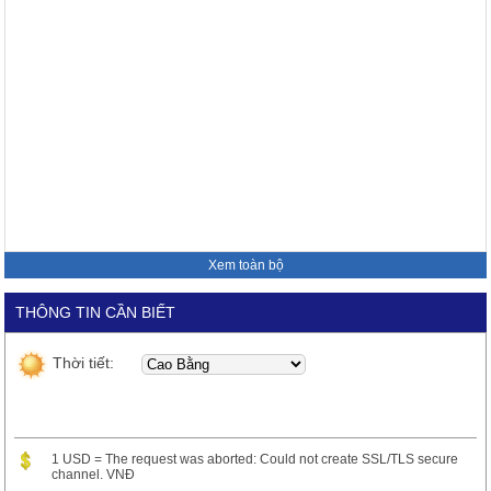
Xem toàn bộ
THÔNG TIN CẦN BIẾT
Thời tiết:
1 USD = The request was aborted: Could not create SSL/TLS secure
channel. VNĐ