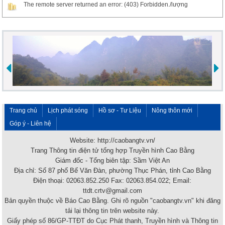
The remote server returned an error: (403) Forbidden./lượng
Trang chủ
Lịch phát sóng
Hồ sơ - Tư Liệu
Nông thôn mới
Góp ý - Liên hệ
Website: http://caobangtv.vn/
Trang Thông tin điện tử tổng hợp Truyền hình Cao Bằng
Giám đốc - Tổng biên tập: Sầm Việt An
Địa chỉ: Số 87 phố Bế Văn Đàn, phường Thục Phán, tỉnh Cao Bằng
Điện thoại: 02063.852.250 Fax: 02063.854.022; Email:
ttdt.crtv@gmail.com
Bản quyền thuộc về Báo Cao Bằng. Ghi rõ nguồn "caobangtv.vn" khi đăng
tải lại thông tin trên website này.
Giấy phép số 86/GP-TTĐT do Cục Phát thanh, Truyền hình và Thông tin