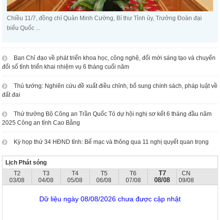
Chiều 11/7, đồng chí Quản Minh Cường, Bí thư Tỉnh ủy, Trưởng Đoàn đại
biểu Quốc ...
Ban Chỉ đạo về phát triển khoa học, công nghệ, đổi mới sáng tạo và chuyển
đổi số tỉnh triển khai nhiệm vụ 6 tháng cuối năm
Thủ tướng: Nghiên cứu đề xuất điều chỉnh, bổ sung chính sách, pháp luật về
đất đai
Thứ trưởng Bộ Công an Trần Quốc Tỏ dự hội nghị sơ kết 6 tháng đầu năm
2025 Công an tỉnh Cao Bằng
Kỳ họp thứ 34 HĐND tỉnh: Bế mạc và thông qua 11 nghị quyết quan trọng
Lịch Phát sóng
T7
T2
T3
T4
T5
T6
CN
08/08
03/08
04/08
05/08
06/08
07/08
09/08
Dữ liệu ngày 08/08/2026 chưa được cập nhật