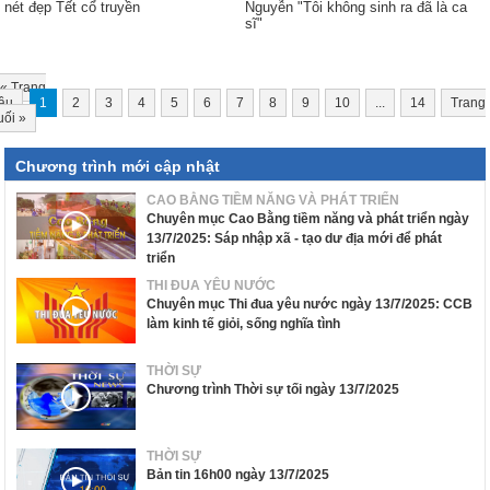
nét đẹp Tết cổ truyền
Nguyễn "Tôi không sinh ra đã là ca
sĩ"
«
Trang
ầu
1
2
3
4
5
6
7
8
9
10
...
14
Trang
uối
»
Chương trình mới cập nhật
CAO BẰNG TIỀM NĂNG VÀ PHÁT TRIỂN
Chuyên mục Cao Bằng tiềm năng và phát triển ngày
13/7/2025: Sáp nhập xã - tạo dư địa mới để phát
triển
THI ĐUA YÊU NƯỚC
Chuyên mục Thi đua yêu nước ngày 13/7/2025: CCB
làm kinh tế giỏi, sống nghĩa tình
THỜI SỰ
Chương trình Thời sự tối ngày 13/7/2025
THỜI SỰ
Bản tin 16h00 ngày 13/7/2025