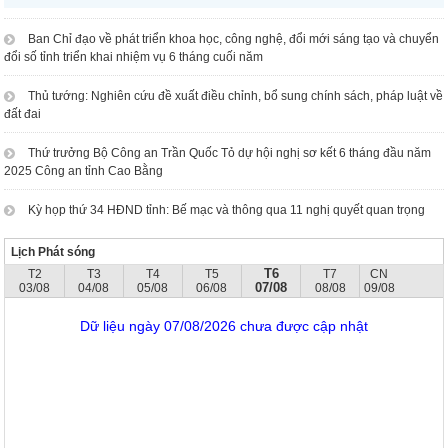
Ban Chỉ đạo về phát triển khoa học, công nghệ, đổi mới sáng tạo và chuyển
đổi số tỉnh triển khai nhiệm vụ 6 tháng cuối năm
Thủ tướng: Nghiên cứu đề xuất điều chỉnh, bổ sung chính sách, pháp luật về
đất đai
Thứ trưởng Bộ Công an Trần Quốc Tỏ dự hội nghị sơ kết 6 tháng đầu năm
2025 Công an tỉnh Cao Bằng
Kỳ họp thứ 34 HĐND tỉnh: Bế mạc và thông qua 11 nghị quyết quan trọng
Lịch Phát sóng
T6
T2
T3
T4
T5
T7
CN
07/08
03/08
04/08
05/08
06/08
08/08
09/08
Dữ liệu ngày 07/08/2026 chưa được cập nhật