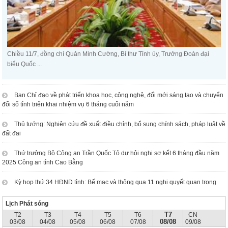
Chiều 11/7, đồng chí Quản Minh Cường, Bí thư Tỉnh ủy, Trưởng Đoàn đại
biểu Quốc ...
Ban Chỉ đạo về phát triển khoa học, công nghệ, đổi mới sáng tạo và chuyển
đổi số tỉnh triển khai nhiệm vụ 6 tháng cuối năm
Thủ tướng: Nghiên cứu đề xuất điều chỉnh, bổ sung chính sách, pháp luật về
đất đai
Thứ trưởng Bộ Công an Trần Quốc Tỏ dự hội nghị sơ kết 6 tháng đầu năm
2025 Công an tỉnh Cao Bằng
Kỳ họp thứ 34 HĐND tỉnh: Bế mạc và thông qua 11 nghị quyết quan trọng
Lịch Phát sóng
T7
T2
T3
T4
T5
T6
CN
08/08
03/08
04/08
05/08
06/08
07/08
09/08