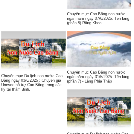
Chuyên mục Cao Bằng non nước
ngàn năm ngày 07/6/2025: Tên làng
(phần 8) Rằng Kheo
Chuyên mục Cao Bằng non nước
Chuyên mục Du lịch non nước Cao
ngàn năm ngày 31/5/2025: Tên làng
Bằng ngày 03/6/2025 : Chuyên gia
(phần 7) - Làng Phia Thắp
Unesco hỗ trợ Cao Bằng trong các
kỳ tái thẩm định.