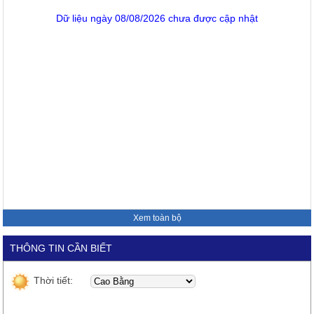
Dữ liệu ngày 08/08/2026 chưa được cập nhật
Xem toàn bộ
THÔNG TIN CẦN BIẾT
Thời tiết: