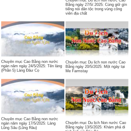
Chuyên mục Du lịch non nước Cao
Bằng ngày 27/5/.2025: Cùng giữ gìn
tiếng nói dân tộc trong vùng công
viên địa chất
Chuyên mục Cao Bằng non nước
Chuyên mục Du lịch non nước Cao
ngàn năm ngày 24/5/2025: Tên làng
Bằng ngày 20/5/2025: Một ngày tại
(Phần 5) Làng Đâư Cọ
Me Farmstay
Chuyên mục Cao Bằng non nước
Chuyên mục Du lịch Non nước Cao
ngàn năm ngày 17/5/2025: Làng
Bằng ngày 13/5/2025: Khám phá di
Lũng Sâu (Lũng Rảu)