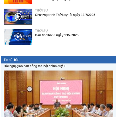
THỜI SỰ
Chương trình Thời sự tối ngày 13/7/2025
THỜI SỰ
Bản tin 16h00 ngày 13/7/2025
Tin nổi bật
Hội nghị giao ban công tác nội chính quý II