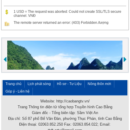
1 USD = The request was aborted: Could not create SSL/TLS secure
channel. VNĐ
The remote server returned an error: (403) Forbidden./lượng
Trang chủ
Lịch phát sóng
Hồ sơ - Tư Liệu
Nông thôn mới
Góp ý - Liên hệ
Website: http://caobangtv.vn/
Trang Thông tin điện tử tổng hợp Truyền hình Cao Bằng
Giám đốc - Tổng biên tập: Sầm Việt An
Địa chỉ: Số 87 phố Bế Văn Đàn, phường Thục Phán, tỉnh Cao Bằng
Điện thoại: 02063.852.250 Fax: 02063.854.022; Email: