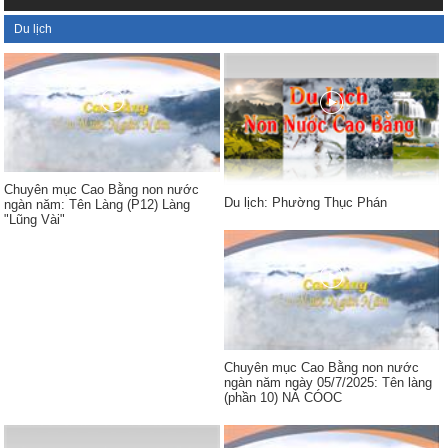
Du lịch
Chuyên mục Cao Bằng non nước
Du lịch: Phường Thục Phán
ngàn năm: Tên Làng (P12) Làng
"Lũng Vài"
Chuyên mục Cao Bằng non nước
ngàn năm ngày 05/7/2025: Tên làng
(phần 10) NÀ CÓOC