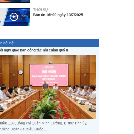
THỜI SỰ
Bản tin 16h00 ngày 13/7/2025
in nổi bật
ội nghị giao ban công tác nội chính quý II
hiều 11/7, đồng chí Quản Minh Cường, Bí thư Tỉnh ủy,
rưởng Đoàn đại biểu Quốc ...