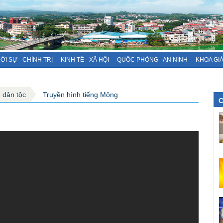
ỜI SỰ - CHÍNH TRỊ
KINH TẾ - XÃ HỘI
QUỐC PHÒNG - AN NINH
KHOA GI
g dân tộc
Truyền hình tiếng Mông
C