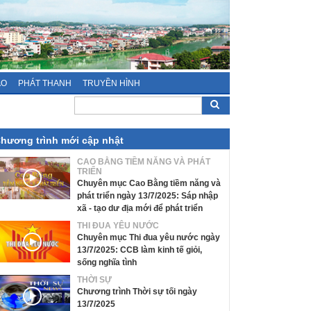
ÁO
PHÁT THANH
TRUYỀN HÌNH
hương trình mới cập nhật
CAO BẰNG TIỀM NĂNG VÀ PHÁT
TRIỂN
Chuyên mục Cao Bằng tiềm năng và
phát triển ngày 13/7/2025: Sáp nhập
xã - tạo dư địa mới để phát triển
THI ĐUA YÊU NƯỚC
Chuyên mục Thi đua yêu nước ngày
13/7/2025: CCB làm kinh tế giỏi,
sống nghĩa tình
THỜI SỰ
Chương trình Thời sự tối ngày
13/7/2025