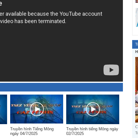
T
H
C
Truyền hình Tiếng Mông
Truyền hình tiếng Mông ngày
T
ngày 04/7/2025
02/7/2025