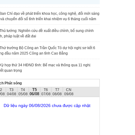
Ban Chỉ đạo về phát triển khoa học, công nghệ, đổi mới sáng
 và chuyển đổi số tỉnh triển khai nhiệm vụ 6 tháng cuối năm
Thủ tướng: Nghiên cứu đề xuất điều chỉnh, bổ sung chính
h, pháp luật về đất đai
Thứ trưởng Bộ Công an Trần Quốc Tỏ dự hội nghị sơ kết 6
ng đầu năm 2025 Công an tỉnh Cao Bằng
Kỳ họp thứ 34 HĐND tỉnh: Bế mạc và thông qua 11 nghị
ết quan trọng
ch Phát sóng
T5
T2
T3
T4
T6
T7
CN
06/08
/08
04/08
05/08
07/08
08/08
09/08
Dữ liệu ngày 06/08/2026 chưa được cập nhật