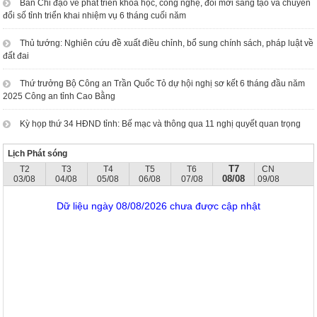
Ban Chỉ đạo về phát triển khoa học, công nghệ, đổi mới sáng tạo và chuyển
đổi số tỉnh triển khai nhiệm vụ 6 tháng cuối năm
Thủ tướng: Nghiên cứu đề xuất điều chỉnh, bổ sung chính sách, pháp luật về
đất đai
Thứ trưởng Bộ Công an Trần Quốc Tỏ dự hội nghị sơ kết 6 tháng đầu năm
2025 Công an tỉnh Cao Bằng
Kỳ họp thứ 34 HĐND tỉnh: Bế mạc và thông qua 11 nghị quyết quan trọng
Lịch Phát sóng
T7
T2
T3
T4
T5
T6
CN
08/08
03/08
04/08
05/08
06/08
07/08
09/08
Dữ liệu ngày 08/08/2026 chưa được cập nhật