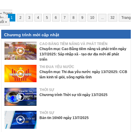
«
Trang
ầu
1
2
3
4
5
6
7
8
9
10
...
32
Trang
uối
»
Chương trình mới cập nhật
CAO BẰNG TIỀM NĂNG VÀ PHÁT TRIỂN
Chuyên mục Cao Bằng tiềm năng và phát triển ngày
13/7/2025: Sáp nhập xã - tạo dư địa mới để phát
triển
THI ĐUA YÊU NƯỚC
Chuyên mục Thi đua yêu nước ngày 13/7/2025: CCB
làm kinh tế giỏi, sống nghĩa tình
THỜI SỰ
Chương trình Thời sự tối ngày 13/7/2025
THỜI SỰ
Bản tin 16h00 ngày 13/7/2025