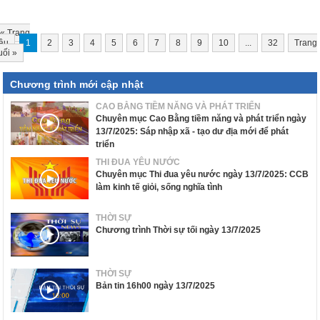
«
Trang
ầu
1
2
3
4
5
6
7
8
9
10
...
32
Trang
uối
»
Chương trình mới cập nhật
CAO BẰNG TIỀM NĂNG VÀ PHÁT TRIỂN
Chuyên mục Cao Bằng tiềm năng và phát triển ngày
13/7/2025: Sáp nhập xã - tạo dư địa mới để phát
triển
THI ĐUA YÊU NƯỚC
Chuyên mục Thi đua yêu nước ngày 13/7/2025: CCB
làm kinh tế giỏi, sống nghĩa tình
THỜI SỰ
Chương trình Thời sự tối ngày 13/7/2025
THỜI SỰ
Bản tin 16h00 ngày 13/7/2025