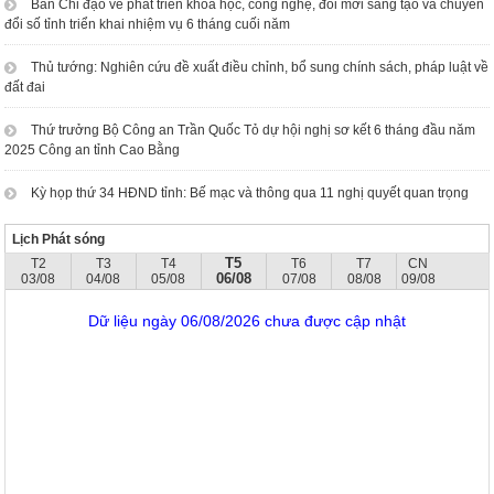
Ban Chỉ đạo về phát triển khoa học, công nghệ, đổi mới sáng tạo và chuyển
đổi số tỉnh triển khai nhiệm vụ 6 tháng cuối năm
Thủ tướng: Nghiên cứu đề xuất điều chỉnh, bổ sung chính sách, pháp luật về
đất đai
Thứ trưởng Bộ Công an Trần Quốc Tỏ dự hội nghị sơ kết 6 tháng đầu năm
2025 Công an tỉnh Cao Bằng
Kỳ họp thứ 34 HĐND tỉnh: Bế mạc và thông qua 11 nghị quyết quan trọng
Lịch Phát sóng
T5
T2
T3
T4
T6
T7
CN
06/08
03/08
04/08
05/08
07/08
08/08
09/08
Dữ liệu ngày 06/08/2026 chưa được cập nhật