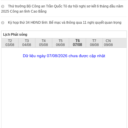
Thứ trưởng Bộ Công an Trần Quốc Tỏ dự hội nghị sơ kết 6 tháng đầu năm
2025 Công an tỉnh Cao Bằng
Kỳ họp thứ 34 HĐND tỉnh: Bế mạc và thông qua 11 nghị quyết quan trọng
Lịch Phát sóng
T6
T2
T3
T4
T5
T7
CN
07/08
03/08
04/08
05/08
06/08
08/08
09/08
Dữ liệu ngày 07/08/2026 chưa được cập nhật