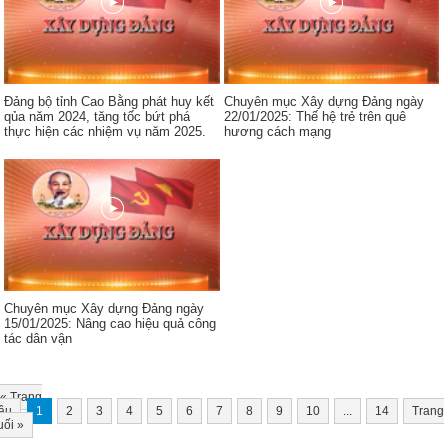
Đảng bộ tỉnh Cao Bằng phát huy kết
Chuyên mục Xây dựng Đảng ngày
qủa năm 2024, tăng tốc bứt phá
22/01/2025: Thế hệ trẻ trên quê
thực hiện các nhiệm vụ năm 2025.
hương cách mạng
Chuyên mục Xây dựng Đảng ngày
15/01/2025: Nâng cao hiệu quả công
tác dân vận
«
Trang
ầu
1
2
3
4
5
6
7
8
9
10
...
14
Trang
uối
»