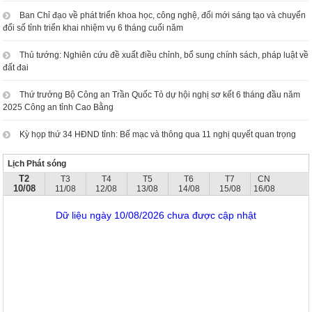
Ban Chỉ đạo về phát triển khoa học, công nghệ, đổi mới sáng tạo và chuyển
đổi số tỉnh triển khai nhiệm vụ 6 tháng cuối năm
Thủ tướng: Nghiên cứu đề xuất điều chỉnh, bổ sung chính sách, pháp luật về
đất đai
Thứ trưởng Bộ Công an Trần Quốc Tỏ dự hội nghị sơ kết 6 tháng đầu năm
2025 Công an tỉnh Cao Bằng
Kỳ họp thứ 34 HĐND tỉnh: Bế mạc và thông qua 11 nghị quyết quan trọng
Lịch Phát sóng
T2
T3
T4
T5
T6
T7
CN
10/08
11/08
12/08
13/08
14/08
15/08
16/08
Dữ liệu ngày 10/08/2026 chưa được cập nhật