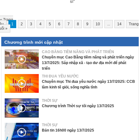
sĩ"
«
Trang
ầu
1
2
3
4
5
6
7
8
9
10
...
14
Trang
uối
»
Chương trình mới cập nhật
CAO BẰNG TIỀM NĂNG VÀ PHÁT TRIỂN
Chuyên mục Cao Bằng tiềm năng và phát triển ngày
13/7/2025: Sáp nhập xã - tạo dư địa mới để phát
triển
THI ĐUA YÊU NƯỚC
Chuyên mục Thi đua yêu nước ngày 13/7/2025: CCB
làm kinh tế giỏi, sống nghĩa tình
THỜI SỰ
Chương trình Thời sự tối ngày 13/7/2025
THỜI SỰ
Bản tin 16h00 ngày 13/7/2025