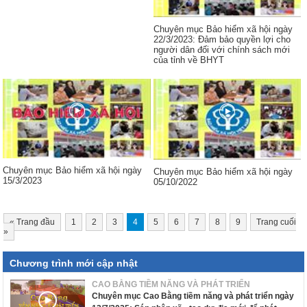
Chuyên mục Bảo hiểm xã hội ngày
22/3/2023: Đảm bảo quyền lợi cho
người dân đối với chính sách mới
của tỉnh về BHYT
Chuyên mục Bảo hiểm xã hội ngày
Chuyên mục Bảo hiểm xã hội ngày
15/3/2023
05/10/2022
«
Trang đầu
1
2
3
4
5
6
7
8
9
Trang cuối
»
Chương trình mới cập nhật
CAO BẰNG TIỀM NĂNG VÀ PHÁT TRIỂN
Chuyên mục Cao Bằng tiềm năng và phát triển ngày