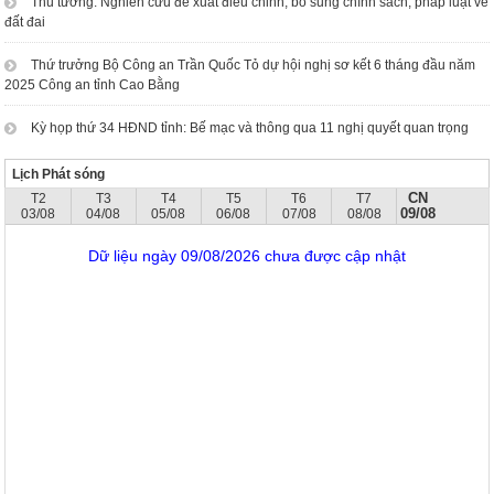
Thủ tướng: Nghiên cứu đề xuất điều chỉnh, bổ sung chính sách, pháp luật về
đất đai
Thứ trưởng Bộ Công an Trần Quốc Tỏ dự hội nghị sơ kết 6 tháng đầu năm
2025 Công an tỉnh Cao Bằng
Kỳ họp thứ 34 HĐND tỉnh: Bế mạc và thông qua 11 nghị quyết quan trọng
Lịch Phát sóng
CN
T2
T3
T4
T5
T6
T7
09/08
03/08
04/08
05/08
06/08
07/08
08/08
Dữ liệu ngày 09/08/2026 chưa được cập nhật