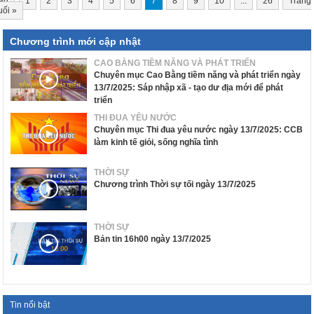
ầu
1
2
3
4
5
6
7
8
9
10
...
26
Trang
uối
»
Chương trình mới cập nhật
CAO BẰNG TIỀM NĂNG VÀ PHÁT TRIỂN
Chuyên mục Cao Bằng tiềm năng và phát triển ngày
13/7/2025: Sáp nhập xã - tạo dư địa mới để phát
triển
THI ĐUA YÊU NƯỚC
Chuyên mục Thi đua yêu nước ngày 13/7/2025: CCB
làm kinh tế giỏi, sống nghĩa tình
THỜI SỰ
Chương trình Thời sự tối ngày 13/7/2025
THỜI SỰ
Bản tin 16h00 ngày 13/7/2025
Tin nổi bật