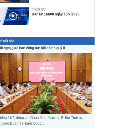
THỜI SỰ
Bản tin 16h00 ngày 13/7/2025
in nổi bật
ội nghị giao ban công tác nội chính quý II
hiều 11/7, đồng chí Quản Minh Cường, Bí thư Tỉnh ủy,
rưởng Đoàn đại biểu Quốc ...