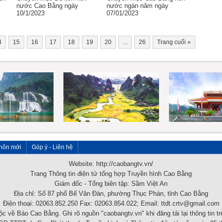
nước Cao Bằng ngày
nước ngàn năm ngày
10/1/2023
07/01/2023
4
15
16
17
18
19
20
...
26
Trang cuối
»
hôn mới
Góp ý - Liên hệ
Website: http://caobangtv.vn/
Trang Thông tin điện tử tổng hợp Truyền hình Cao Bằng
Giám đốc - Tổng biên tập: Sầm Việt An
Địa chỉ: Số 87 phố Bế Văn Đàn, phường Thục Phán, tỉnh Cao Bằng
Điện thoại: 02063.852.250 Fax: 02063.854.022; Email: ttdt.crtv@gmail.com
c về Báo Cao Bằng. Ghi rõ nguồn "caobangtv.vn" khi đăng tải lại thông tin tr