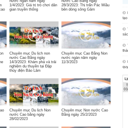
nước ngàn năm ngày
nước Cao Bằng ngày
m
1/4/2023: Giá trị trò chơi dân
28/3/2023: Thị trấn Pác Miầu
cao
gian truyền thống
bên dòng sông Gâm
tạo
sác
thá
on
Chuyên mục Du lịch non
Chuyên mục Cao Bằng Non
nước Cao Bằng ngày
nước ngàn năm ngày
he
14/3/2023: Khám phá và trải
11/3/2023
nghiệm du thuyền tại Đập
quy
thủy điện Bảo Lâm
Lị
03
ao
Chuyên mục Du lịch Non
Chuyên mục Non nước Cao
nước Cao bằng ngày
Bằng ngày 25/2/2023
28/02/2023