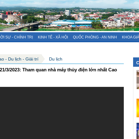
ỜI SỰ - CHÍNH TRỊ
KINH TẾ - XÃ HỘI
QUỐC PHÒNG - AN NINH
KHOA GI
 - Du lịch - Giải trí
Du lịch
C
1/3/2023: Tham quan nhà máy thủy điện lớn nhất Cao