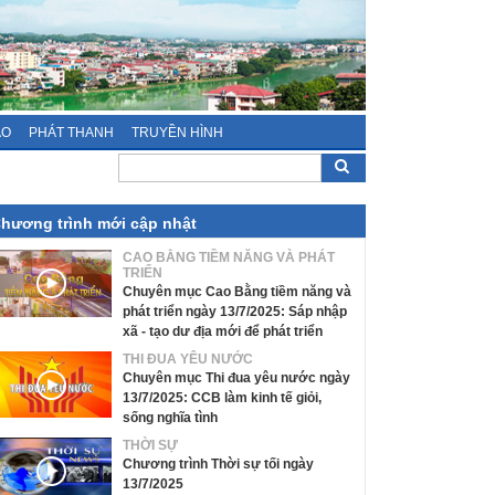
ÁO
PHÁT THANH
TRUYỀN HÌNH
hương trình mới cập nhật
CAO BẰNG TIỀM NĂNG VÀ PHÁT
TRIỂN
Chuyên mục Cao Bằng tiềm năng và
phát triển ngày 13/7/2025: Sáp nhập
xã - tạo dư địa mới để phát triển
THI ĐUA YÊU NƯỚC
Chuyên mục Thi đua yêu nước ngày
13/7/2025: CCB làm kinh tế giỏi,
sống nghĩa tình
THỜI SỰ
Chương trình Thời sự tối ngày
13/7/2025