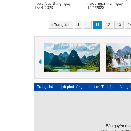
nước Cao Bằng ngày
nước ngàn nămngày
17/01/2023
14/1/2023
«
Trang đầu
1
...
11
12
13
1
Trang chủ
Lịch phát sóng
Hồ sơ - Tư Liệu
Nông t
Bản quyền thuộ