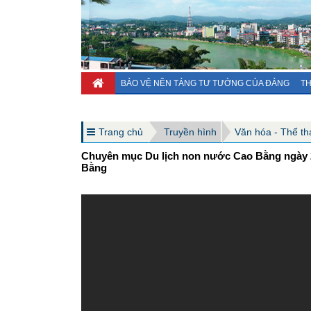
BẢO VỆ NỀN TẢNG TƯ TƯỞNG CỦA ĐẢNG
TH
Trang chủ
Truyền hình
Văn hóa - Thể thao
Chuyên mục Du lịch non nước Cao Bằng ngày 2
Bằng