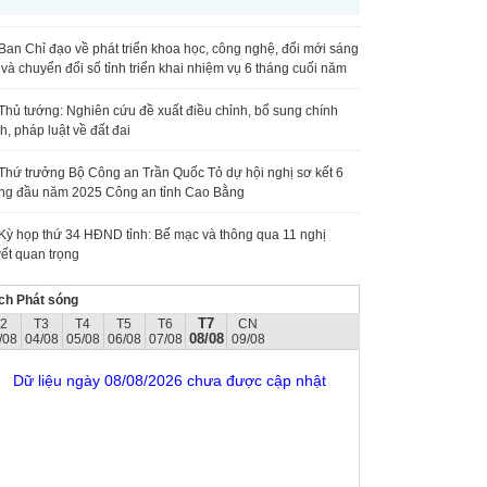
Ban Chỉ đạo về phát triển khoa học, công nghệ, đổi mới sáng
 và chuyển đổi số tỉnh triển khai nhiệm vụ 6 tháng cuối năm
Thủ tướng: Nghiên cứu đề xuất điều chỉnh, bổ sung chính
h, pháp luật về đất đai
Thứ trưởng Bộ Công an Trần Quốc Tỏ dự hội nghị sơ kết 6
ng đầu năm 2025 Công an tỉnh Cao Bằng
Kỳ họp thứ 34 HĐND tỉnh: Bế mạc và thông qua 11 nghị
ết quan trọng
ch Phát sóng
T7
T2
T3
T4
T5
T6
CN
08/08
/08
04/08
05/08
06/08
07/08
09/08
Dữ liệu ngày 08/08/2026 chưa được cập nhật