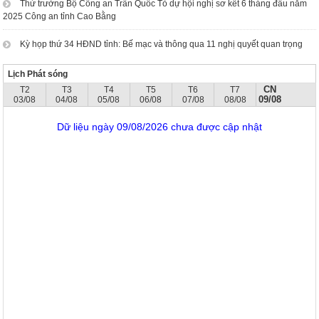
Thứ trưởng Bộ Công an Trần Quốc Tỏ dự hội nghị sơ kết 6 tháng đầu năm
2025 Công an tỉnh Cao Bằng
Kỳ họp thứ 34 HĐND tỉnh: Bế mạc và thông qua 11 nghị quyết quan trọng
Lịch Phát sóng
CN
T2
T3
T4
T5
T6
T7
09/08
03/08
04/08
05/08
06/08
07/08
08/08
Dữ liệu ngày 09/08/2026 chưa được cập nhật