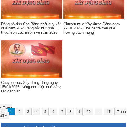
Đảng bộ tỉnh Cao Bằng phát huy kết
Chuyên mục Xây dựng Đảng ngày
qủa năm 2024, tăng tốc bứt phá
22/01/2025: Thế hệ trẻ trên quê
thực hiện các nhiệm vụ năm 2025.
hương cách mạng
Chuyên mục Xây dựng Đảng ngày
15/01/2025: Nâng cao hiệu quả công
tác dân vận
«
Trang
ầu
1
2
3
4
5
6
7
8
9
10
...
14
Trang
uối
»