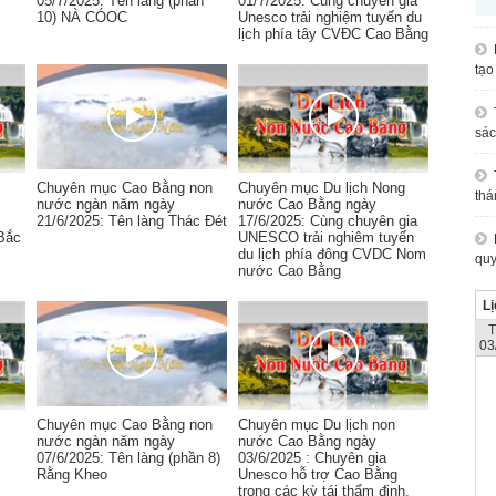
05/7/2025: Tên làng (phần
01/7/2025: Cùng chuyên gia
10) NÀ CÓOC
Unesco trải nghiệm tuyến du
lịch phía tây CVĐC Cao Bằng
tạo
sác
Chuyên mục Cao Bằng non
Chuyên mục Du lịch Nong
thá
nước ngàn năm ngày
nước Cao Bằng ngày
21/6/2025: Tên làng Thác Đét
17/6/2025: Cùng chuyên gia
Bắc
UNESCO trải nghiêm tuyến
du lịch phía đông CVDC Nom
quy
nước Cao Bằng
Lị
03
Chuyên mục Cao Bằng non
Chuyên mục Du lịch non
nước ngàn năm ngày
nước Cao Bằng ngày
07/6/2025: Tên làng (phần 8)
03/6/2025 : Chuyên gia
Rằng Kheo
Unesco hỗ trợ Cao Bằng
trong các kỳ tái thẩm định.