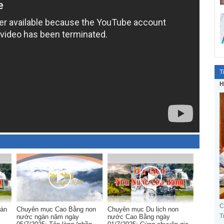
T
H
C
hán
Chuyên mục Cao Bằng non
Chuyên mục Du lịch non
T
nước ngàn năm ngày
nước Cao Bằng ngày