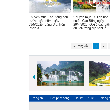
Chuyên mục Cao Bằng non
Chuyên mục Du lịch non
nước ngàn năm ngày
nước Cao Bằng ngày
03/5/2025: Làng Dìa Trên -
29/4/2025: Gợi ý các điể
Phần 3
du lịch trong dịp nghỉ lễ
«
Trang đầu
1
2
Trang chủ
Lịch phát sóng
Hồ sơ - Tư Liệu
Nông t