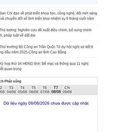
Ban Chỉ đạo về phát triển khoa học, công nghệ, đổi mới sáng
 và chuyển đổi số tỉnh triển khai nhiệm vụ 6 tháng cuối năm
Thủ tướng: Nghiên cứu đề xuất điều chỉnh, bổ sung chính
h, pháp luật về đất đai
Thứ trưởng Bộ Công an Trần Quốc Tỏ dự hội nghị sơ kết 6
ng đầu năm 2025 Công an tỉnh Cao Bằng
Kỳ họp thứ 34 HĐND tỉnh: Bế mạc và thông qua 11 nghị
ết quan trọng
ch Phát sóng
T7
T2
T3
T4
T5
T6
CN
08/08
/08
04/08
05/08
06/08
07/08
09/08
Dữ liệu ngày 08/08/2026 chưa được cập nhật