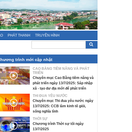
ÁO
PHÁT THANH
TRUYỀN HÌNH
hương trình mới cập nhật
CAO BẰNG TIỀM NĂNG VÀ PHÁT
TRIỂN
Chuyên mục Cao Bằng tiềm năng và
phát triển ngày 13/7/2025: Sáp nhập
xã - tạo dư địa mới để phát triển
THI ĐUA YÊU NƯỚC
Chuyên mục Thi đua yêu nước ngày
13/7/2025: CCB làm kinh tế giỏi,
sống nghĩa tình
THỜI SỰ
Chương trình Thời sự tối ngày
13/7/2025