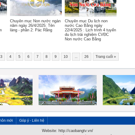
Chuyên mục Non nước ngàn
Chuyên mục Du lịch non
năm ngày 26/4/2025: Tên
nước Cao Bằng ngày
m
làng - phần 2: Pác Rằng
22/4/2025 : Lịch trình 4 tuyến
du lịch trải nghiệm CVĐC
Non nước Cao Bằng
3
4
5
6
7
8
9
10
...
26
Trang cuối
»
hôn mới
Góp ý - Liên hệ
Website: http://caobangtv.vn/