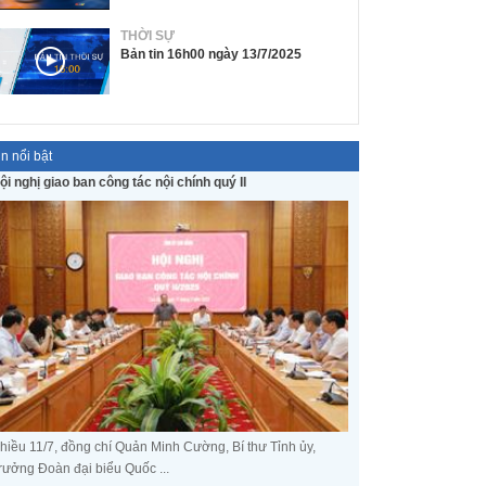
THỜI SỰ
Bản tin 16h00 ngày 13/7/2025
in nổi bật
ội nghị giao ban công tác nội chính quý II
hiều 11/7, đồng chí Quản Minh Cường, Bí thư Tỉnh ủy,
rưởng Đoàn đại biểu Quốc ...