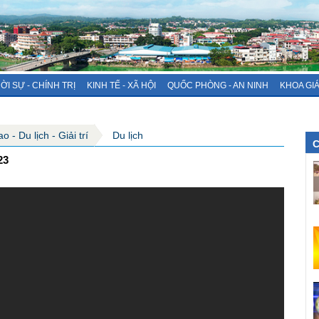
ỜI SỰ - CHÍNH TRỊ
KINH TẾ - XÃ HỘI
QUỐC PHÒNG - AN NINH
KHOA GI
 - Du lịch - Giải trí
Du lịch
C
23