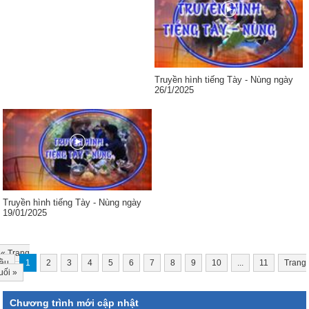
Truyền hình tiếng Tày - Nùng ngày
26/1/2025
Truyền hình tiếng Tày - Nùng ngày
19/01/2025
«
Trang
ầu
1
2
3
4
5
6
7
8
9
10
...
11
Trang
uối
»
Chương trình mới cập nhật