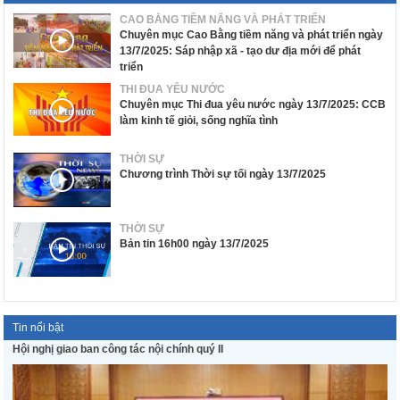
CAO BẰNG TIỀM NĂNG VÀ PHÁT TRIỂN
Chuyên mục Cao Bằng tiềm năng và phát triển ngày
13/7/2025: Sáp nhập xã - tạo dư địa mới để phát
triển
THI ĐUA YÊU NƯỚC
Chuyên mục Thi đua yêu nước ngày 13/7/2025: CCB
làm kinh tế giỏi, sống nghĩa tình
THỜI SỰ
Chương trình Thời sự tối ngày 13/7/2025
THỜI SỰ
Bản tin 16h00 ngày 13/7/2025
Tin nổi bật
Hội nghị giao ban công tác nội chính quý II