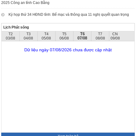
2025 Công an tỉnh Cao Bằng
Kỳ họp thứ 34 HĐND tỉnh: Bế mạc và thông qua 11 nghị quyết quan trọng
Lịch Phát sóng
T6
T2
T3
T4
T5
T7
CN
07/08
03/08
04/08
05/08
06/08
08/08
09/08
Dữ liệu ngày 07/08/2026 chưa được cập nhật