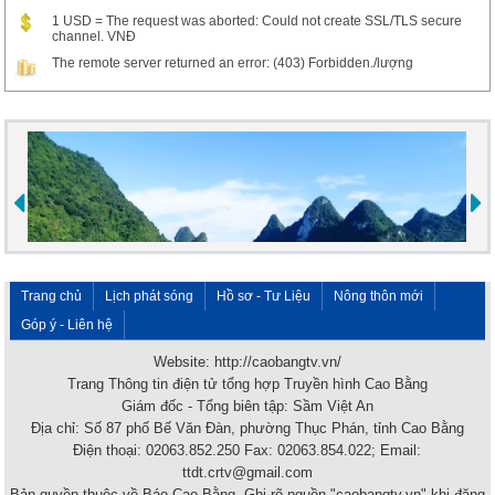
1 USD = The request was aborted: Could not create SSL/TLS secure
channel. VNĐ
The remote server returned an error: (403) Forbidden./lượng
Trang chủ
Lịch phát sóng
Hồ sơ - Tư Liệu
Nông thôn mới
Góp ý - Liên hệ
Website: http://caobangtv.vn/
Trang Thông tin điện tử tổng hợp Truyền hình Cao Bằng
Giám đốc - Tổng biên tập: Sầm Việt An
Địa chỉ: Số 87 phố Bế Văn Đàn, phường Thục Phán, tỉnh Cao Bằng
Điện thoại: 02063.852.250 Fax: 02063.854.022; Email:
ttdt.crtv@gmail.com
Bản quyền thuộc về Báo Cao Bằng. Ghi rõ nguồn "caobangtv.vn" khi đăng