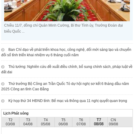
Chiều 11/7, đồng chí Quản Minh Cường, Bí thư Tỉnh ủy, Trưởng Đoàn đại
biểu Quốc ...
Ban Chỉ đạo về phát triển khoa học, công nghệ, đổi mới sáng tạo và chuyển
đổi số tỉnh triển khai nhiệm vụ 6 tháng cuối năm
Thủ tướng: Nghiên cứu đề xuất điều chỉnh, bổ sung chính sách, pháp luật về
đất đai
Thứ trưởng Bộ Công an Trần Quốc Tỏ dự hội nghị sơ kết 6 tháng đầu năm
2025 Công an tỉnh Cao Bằng
Kỳ họp thứ 34 HĐND tỉnh: Bế mạc và thông qua 11 nghị quyết quan trọng
Lịch Phát sóng
T7
T2
T3
T4
T5
T6
CN
08/08
03/08
04/08
05/08
06/08
07/08
09/08