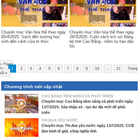
Chuyên mục Văn hóa thể thao ngày
Chuyên mục Văn hóa thể thao ngày
05/4/2025: Sách đến trường học
29/3/2025: Cuốn sách lịch sử Đảng
sinh đến cánh cửa tri thức
bộ tỉnh Cao Bằng - niềm tự hào dân
tộc
«
Trang
ầu
1
2
3
4
5
6
7
8
9
10
...
21
Trang
uối
»
Chương trình mới cập nhật
CAO BẰNG TIỀM NĂNG VÀ PHÁT TRIỂN
Chuyên mục Cao Bằng tiềm năng và phát triển ngày
13/7/2025: Sáp nhập xã - tạo dư địa mới để phát
triển
THI ĐUA YÊU NƯỚC
Chuyên mục Thi đua yêu nước ngày 13/7/2025: CCB
làm kinh tế giỏi, sống nghĩa tình