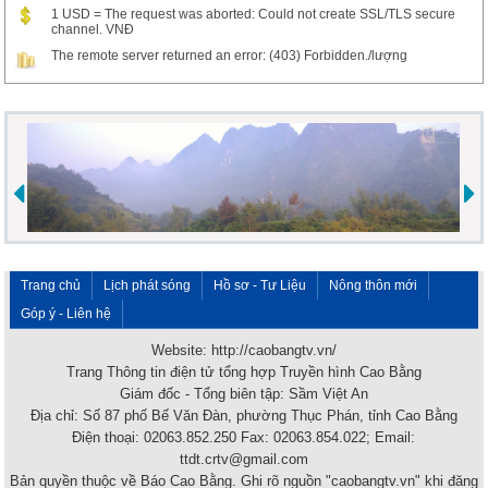
1 USD = The request was aborted: Could not create SSL/TLS secure
channel. VNĐ
The remote server returned an error: (403) Forbidden./lượng
Trang chủ
Lịch phát sóng
Hồ sơ - Tư Liệu
Nông thôn mới
Góp ý - Liên hệ
Website: http://caobangtv.vn/
Trang Thông tin điện tử tổng hợp Truyền hình Cao Bằng
Giám đốc - Tổng biên tập: Sầm Việt An
Địa chỉ: Số 87 phố Bế Văn Đàn, phường Thục Phán, tỉnh Cao Bằng
Điện thoại: 02063.852.250 Fax: 02063.854.022; Email:
ttdt.crtv@gmail.com
Bản quyền thuộc về Báo Cao Bằng. Ghi rõ nguồn "caobangtv.vn" khi đăng