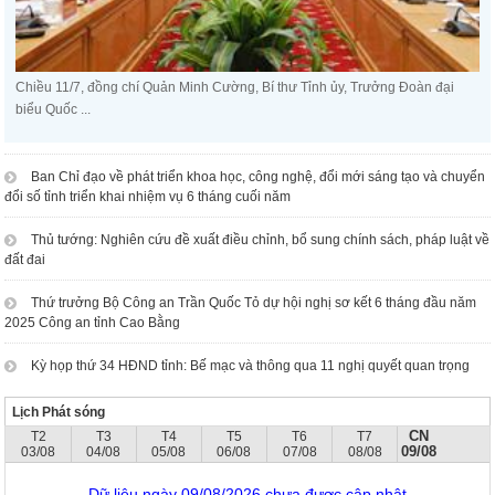
Chiều 11/7, đồng chí Quản Minh Cường, Bí thư Tỉnh ủy, Trưởng Đoàn đại
biểu Quốc ...
Ban Chỉ đạo về phát triển khoa học, công nghệ, đổi mới sáng tạo và chuyển
đổi số tỉnh triển khai nhiệm vụ 6 tháng cuối năm
Thủ tướng: Nghiên cứu đề xuất điều chỉnh, bổ sung chính sách, pháp luật về
đất đai
Thứ trưởng Bộ Công an Trần Quốc Tỏ dự hội nghị sơ kết 6 tháng đầu năm
2025 Công an tỉnh Cao Bằng
Kỳ họp thứ 34 HĐND tỉnh: Bế mạc và thông qua 11 nghị quyết quan trọng
Lịch Phát sóng
CN
T2
T3
T4
T5
T6
T7
09/08
03/08
04/08
05/08
06/08
07/08
08/08
Dữ liệu ngày 09/08/2026 chưa được cập nhật