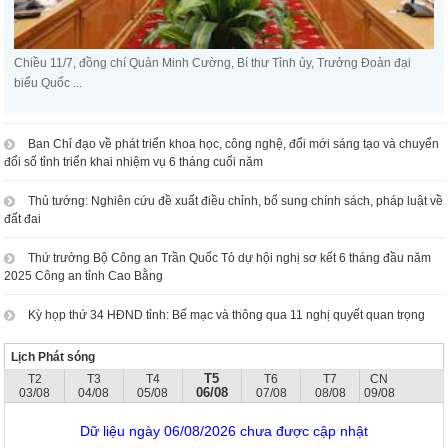
Chiều 11/7, đồng chí Quản Minh Cường, Bí thư Tỉnh ủy, Trưởng Đoàn đại
biểu Quốc ...
Ban Chỉ đạo về phát triển khoa học, công nghệ, đổi mới sáng tạo và chuyển
đổi số tỉnh triển khai nhiệm vụ 6 tháng cuối năm
Thủ tướng: Nghiên cứu đề xuất điều chỉnh, bổ sung chính sách, pháp luật về
đất đai
Thứ trưởng Bộ Công an Trần Quốc Tỏ dự hội nghị sơ kết 6 tháng đầu năm
2025 Công an tỉnh Cao Bằng
Kỳ họp thứ 34 HĐND tỉnh: Bế mạc và thông qua 11 nghị quyết quan trọng
Lịch Phát sóng
T5
T2
T3
T4
T6
T7
CN
06/08
03/08
04/08
05/08
07/08
08/08
09/08
Dữ liệu ngày 06/08/2026 chưa được cập nhật