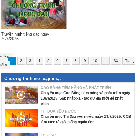
Truyền hình tiếng dao ngày
20/5/2025
«
Trang
ầu
1
2
3
4
5
6
7
8
9
10
...
33
Trang
uối
»
Chương trình mới cập nhật
CAO BẰNG TIỀM NĂNG VÀ PHÁT TRIỂN
Chuyên mục Cao Bằng tiềm năng và phát triển ngày
13/7/2025: Sáp nhập xã - tạo dư địa mới để phát
triển
THI ĐUA YÊU NƯỚC
Chuyên mục Thi đua yêu nước ngày 13/7/2025: CCB
làm kinh tế giỏi, sống nghĩa tình
THỜI SỰ