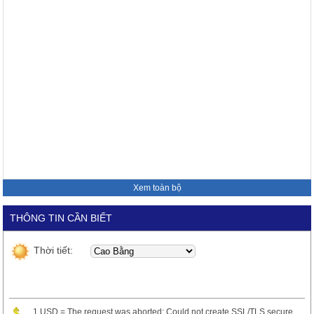
Xem toàn bộ
THÔNG TIN CẦN BIẾT
Thời tiết:
1 USD = The request was aborted: Could not create SSL/TLS secure