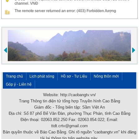
channel. VNĐ
The remote server returned an error: (403) Forbidden./lượng
Trang chủ
Lịch phát sóng
Hồ sơ - Tư Liệu
Nông thôn mới
Góp ý - Liên hệ
Website: http://caobangtv.vn/
Trang Thông tin điện tử tổng hợp Truyền hình Cao Bằng
Giám đốc - Tổng biên tập: Sầm Việt An
Địa chỉ: Số 87 phố Bế Văn Đàn, phường Thục Phán, tỉnh Cao Bằng
Điện thoại: 02063.852.250 Fax: 02063.854.022; Email:
ttdt.crtv@gmail.com
Bản quyền thuộc về Báo Cao Bằng. Ghi rõ nguồn "caobangtv.vn" khi đăng
tải lại thông tin trên website này.