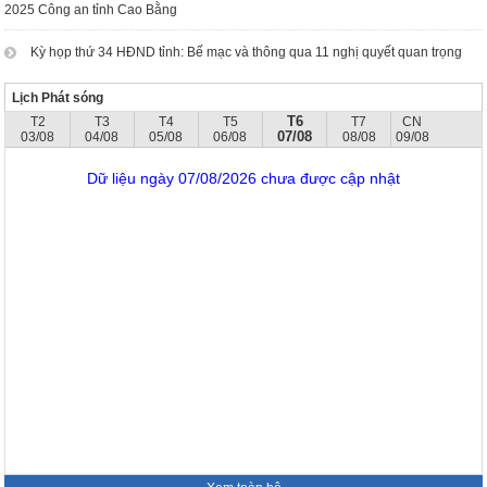
2025 Công an tỉnh Cao Bằng
Kỳ họp thứ 34 HĐND tỉnh: Bế mạc và thông qua 11 nghị quyết quan trọng
Lịch Phát sóng
T6
T2
T3
T4
T5
T7
CN
07/08
03/08
04/08
05/08
06/08
08/08
09/08
Dữ liệu ngày 07/08/2026 chưa được cập nhật