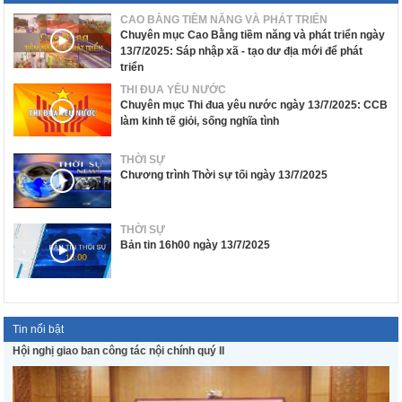
CAO BẰNG TIỀM NĂNG VÀ PHÁT TRIỂN
Chuyên mục Cao Bằng tiềm năng và phát triển ngày
13/7/2025: Sáp nhập xã - tạo dư địa mới để phát
triển
THI ĐUA YÊU NƯỚC
Chuyên mục Thi đua yêu nước ngày 13/7/2025: CCB
làm kinh tế giỏi, sống nghĩa tình
THỜI SỰ
Chương trình Thời sự tối ngày 13/7/2025
THỜI SỰ
Bản tin 16h00 ngày 13/7/2025
Tin nổi bật
Hội nghị giao ban công tác nội chính quý II