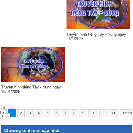
Truyền hình tiếng Tày - Nùng ngày
26/1/2025
Truyền hình tiếng Tày - Nùng ngày
19/01/2025
«
Trang
ầu
1
2
3
4
5
6
7
8
9
10
...
11
Trang
uối
»
Chương trình mới cập nhật