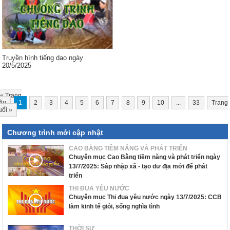
Truyền hình tiếng dao ngày
20/5/2025
«
Trang
ầu
1
2
3
4
5
6
7
8
9
10
...
33
Trang
uối
»
Chương trình mới cập nhật
CAO BẰNG TIỀM NĂNG VÀ PHÁT TRIỂN
Chuyên mục Cao Bằng tiềm năng và phát triển ngày
13/7/2025: Sáp nhập xã - tạo dư địa mới để phát
triển
THI ĐUA YÊU NƯỚC
Chuyên mục Thi đua yêu nước ngày 13/7/2025: CCB
làm kinh tế giỏi, sống nghĩa tình
THỜI SỰ