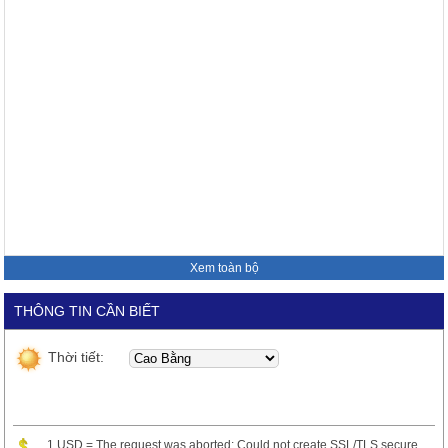
Xem toàn bộ
THÔNG TIN CẦN BIẾT
Thời tiết:
1 USD = The request was aborted: Could not create SSL/TLS secure