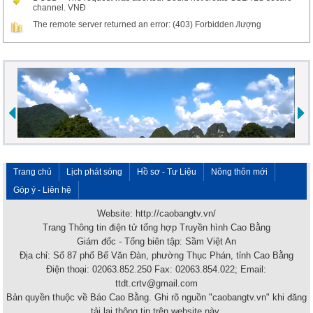
channel. VNĐ
The remote server returned an error: (403) Forbidden./lượng
Trang chủ
Lịch phát sóng
Hồ sơ - Tư Liệu
Nông thôn mới
Góp ý - Liên hệ
Website: http://caobangtv.vn/
Trang Thông tin điện tử tổng hợp Truyền hình Cao Bằng
Giám đốc - Tổng biên tập: Sầm Việt An
Địa chỉ: Số 87 phố Bế Văn Đàn, phường Thục Phán, tỉnh Cao Bằng
Điện thoại: 02063.852.250 Fax: 02063.854.022; Email:
ttdt.crtv@gmail.com
Bản quyền thuộc về Báo Cao Bằng. Ghi rõ nguồn "caobangtv.vn" khi đăng
tải lại thông tin trên website này.